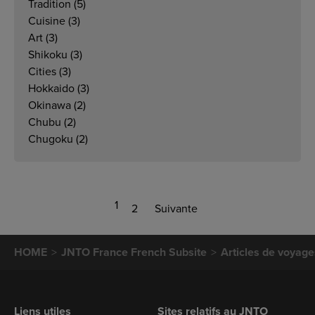
Tradition
(5)
Cuisine
(3)
Art
(3)
Shikoku
(3)
Cities
(3)
Hokkaido
(3)
Okinawa
(2)
Chubu
(2)
Chugoku
(2)
1
2
Suivante
HOME
JNTO France French Subsite
Articles de voyage
Liens utiles
Sites relatifs au JNTO