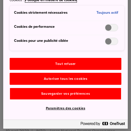
cookies".
Politique en matière de cookies
6 juin 2023
JNTO - Japan National Tourism Organization
Cookies strictement nécessaires
Toujours actif
Cookies de performance
Cookies pour une publicité ciblée
Tout refuser
Autoriser tous les cookies
Sauvegarder vos préférences
Paramètres des cookies
Ville de Matsue