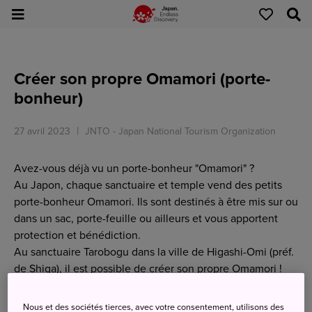
Créer son propre Omamori (porte-
bonheur)
27 avril 2023
JNTO - Japan National Tourism Organization
Avez-vous déjà vu un porte-bonheur "Omamori" ?
Au Japon, chaque sanctuaire et temple vend des petits
porte-bonheur Omamori. Ils sont destinés à être mis sur ou
dans un sac, porte-feuille ou ailleurs et vous apportent
protection et bénédiction.
Au sanctuaire Tarobogu dans la ville de Higashi-Omi (préf.
de Shiga), il est possible de créer son propre Omamori !
Pas de panique, on vous expliquera toutes les étapes pour
pouvoir le confectionner correctement.
Nous et des sociétés tierces, avec votre consentement, utilisons des