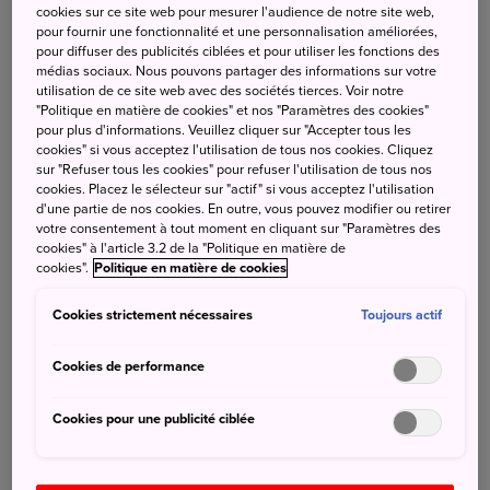
Le sanctuaire qui est situé à mi-hauteur de la montagne
cookies sur ce site web pour mesurer l'audience de notre site web,
pour fournir une fonctionnalité et une personnalisation améliorées,
de 350 m de haut, aurait été fondé il y a environ 1 400
pour diffuser des publicités ciblées et pour utiliser les fonctions des
ans. Il est lié à la prévention des catastrophes, à la chance
médias sociaux. Nous pouvons partager des informations sur votre
et au succès des affaires.
utilisation de ce site web avec des sociétés tierces. Voir notre
"Politique en matière de cookies" et nos "Paramètres des cookies"
Visitez le sanctuaire Tarobogu et essayez de fabriquer
pour plus d'informations. Veuillez cliquer sur "Accepter tous les
votre propre Omamori en souvenir de votre passage à
cookies" si vous acceptez l'utilisation de tous nos cookies. Cliquez
Shiga !
sur "Refuser tous les cookies" pour refuser l'utilisation de tous nos
cookies. Placez le sélecteur sur "actif" si vous acceptez l'utilisation
d'une partie de nos cookies. En outre, vous pouvez modifier ou retirer
votre consentement à tout moment en cliquant sur "Paramètres des
cookies" à l'article 3.2 de la "Politique en matière de
cookies".
Politique en matière de cookies
Cookies strictement nécessaires
Toujours actif
Cookies de performance
Cookies pour une publicité ciblée
Rechercher