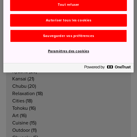
Tout refuser
Autoriser tous les cookies
Catégories
Sauvegarder vos préférences
Tout
Nature
(53)
Paramètres des cookies
Tradition
(49)
Kanto
(42)
Kyushu
(29)
Kansai
(21)
Chubu
(20)
Relaxation
(18)
Cities
(18)
Tohoku
(16)
Art
(16)
Cuisine
(15)
Outdoor
(11)