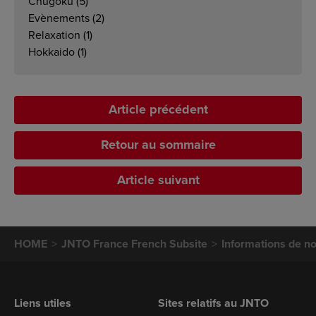
Chugoku
(5)
Evènements
(2)
Relaxation
(1)
Hokkaido
(1)
Article précédent
Retour au sommaire
Article suivant
HOME
JNTO France French Subsite
Informations de no
Liens utiles
Sites relatifs au JNTO