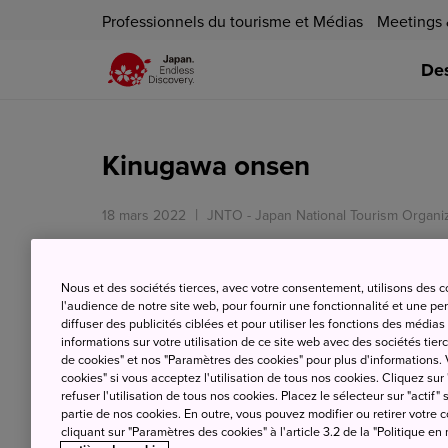
Professionnels du tourisme et Médias
Meetings 
Des
Kinugawa onsen
18 mars 2022
JNTO - Japan National Tourism Organi
Kinugawa Onsen, dans la préfecture de Tochig
Nous et des sociétés tierces, avec votre consentement, utilisons des 
populaires de la région de Kanto, avec des a
l'audience de notre site web, pour fournir une fonctionnalité et une p
de la rivière Kinugawa.
diffuser des publicités ciblées et pour utiliser les fonctions des médi
informations sur votre utilisation de ce site web avec des sociétés tierc
L'une des attractions les plus populaires à f
de cookies" et nos "Paramètres des cookies" pour plus d'informations. V
Kinugawa en bateau pour profiter de la beaut
cookies" si vous acceptez l'utilisation de tous nos cookies. Cliquez sur
refuser l'utilisation de tous nos cookies. Placez le sélecteur sur "actif" 
commence à partir de la mi-avril).
partie de nos cookies. En outre, vous pouvez modifier ou retirer votr
cliquant sur "Paramètres des cookies" à l'article 3.2 de la "Politique en