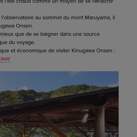
t l'été chaud comme un moyen de se rafraîchir
 l'observatoire au sommet du mont Maruyama, il
inugawa Onsen.
 de mieux que de se baigner dans une source
igue du voyage.
ique et économique de visiter Kinugawa Onsen :
cket/