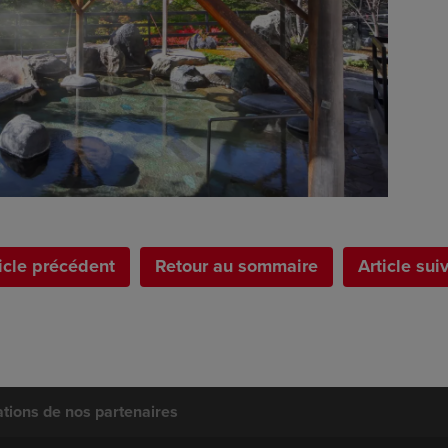
icle précédent
Retour au sommaire
Article sui
tions de nos partenaires