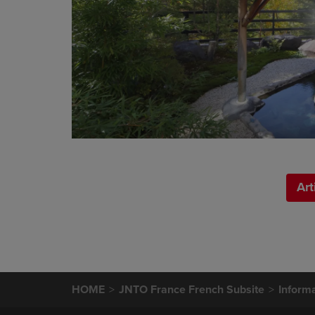
Art
HOME
JNTO France French Subsite
Informa