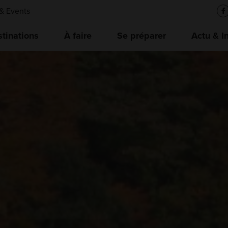
& Events
tinations
À faire
Se préparer
Actu & I