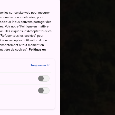
cookies sur ce site web pour mesurer
ersonnalisation améliorées, pour
as sociaux. Nous pouvons partager des
es. Voir notre "Politique en matière
euillez cliquer sur "Accepter tous les
 "Refuser tous les cookies" pour
si vous acceptez l'utilisation d'une
e consentement à tout moment en
 matière de cookies".
Politique en
Toujours actif