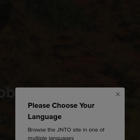
obre
×
Please Choose Your
Language
Browse the JNTO site in one of
multiple languages