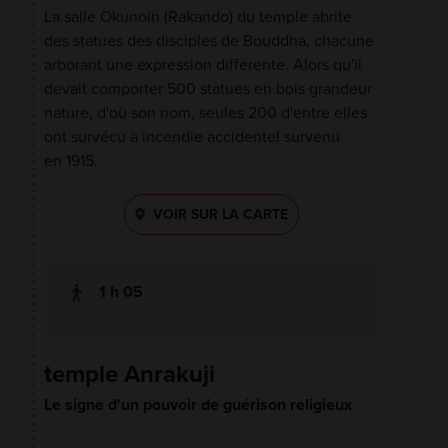
La salle Okunoin (Rakando) du temple abrite
des statues des disciples de Bouddha, chacune
arborant une expression différente. Alors qu'il
devait comporter 500 statues en bois grandeur
nature, d'où son nom, seules 200 d'entre elles
ont survécu à incendie accidentel survenu
en 1915.
VOIR SUR LA CARTE
1 h 05
temple Anrakuji
Le signe d'un pouvoir de guérison religieux