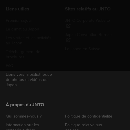
Liens utiles
Sites relatifs au JNTO
Premier séjour
JNTO Corporate Website
Le climat au Japon
Japan Convention Bureau
Les visites et les activités
au Japon
Le Japon en Suisse
Téléchargement de
brochures
FAQ
Liens vers la bibliothèque
de photos et vidéos du
Japon
À propos du JNTO
Qui sommes-nous ?
Politique de confidentialité
Information sur les
Politique relative aux