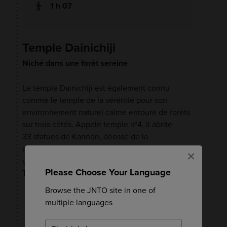
1 h 07
Temple Dainichiji
Niché dans une forêt sereine
Le temple Dainichiji est également connu
comme le temple de la sérénité pour son
environnement naturel calme entouré de forêts
sur trois côtés. Appelé temple n°4, il abrite
33 statues de Kannon, déesse de la
miséricorde, précieusement conservées dans le
×
couloir qui relie le pavillon principal au pavillon
Please Choose Your Language
Taishido.
Browse the JNTO site in one of
VOIR SUR LA CARTE
multiple languages