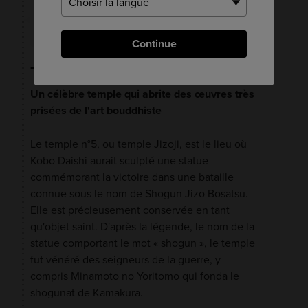
26 minutes
Continue
Temple Jizoji
Un célèbre temple qui abrite des œuvres très
prisées de l'art bouddhiste
Le temple n°5, ou temple Jizoji, est le lieu où
Kobo Daishi aurait sculpté une statue
commémorant la victoire dans une bataille
connue sous le nom de Shogun Jizo Bosatsu.
Elle est précieusement conservée en tant
qu'objet saint. D'après la légende, le nom de la
statue comportant le mot « shogun », le temple
fut vénéré des seigneurs de la guerre, y
compris Minamoto no Yoritomo qui fonda le
shogunat de Kamakura.