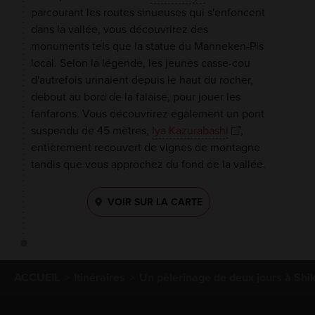
parcourant les routes sinueuses qui s'enfoncent
dans la vallée, vous découvrirez des
monuments tels que la statue du Manneken-Pis
local. Selon la légende, les jeunes casse-cou
d'autrefois urinaient depuis le haut du rocher,
debout au bord de la falaise, pour jouer les
fanfarons. Vous découvrirez également un pont
suspendu de 45 mètres,
Iya Kazurabashi
,
entièrement recouvert de vignes de montagne
tandis que vous approchez du fond de la vallée.
VOIR SUR LA CARTE
ACCUEIL
Itinéraires
Un pèlerinage de deux jours à Shi