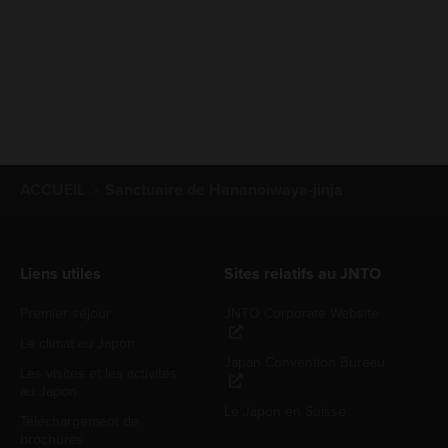
ACCUEIL
Sanctuaire de Hananoiwaya-jinja
Liens utiles
Sites relatifs au JNTO
Premier séjour
JNTO Corporate Website
Le climat au Japon
Japan Convention Bureau
Les visites et les activités
au Japon
Le Japon en Suisse
Téléchargement de
brochures