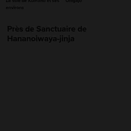
La ville de Kumano et ses
Onigajo
environs
Près de Sanctuaire de
Hananoiwaya-jinja