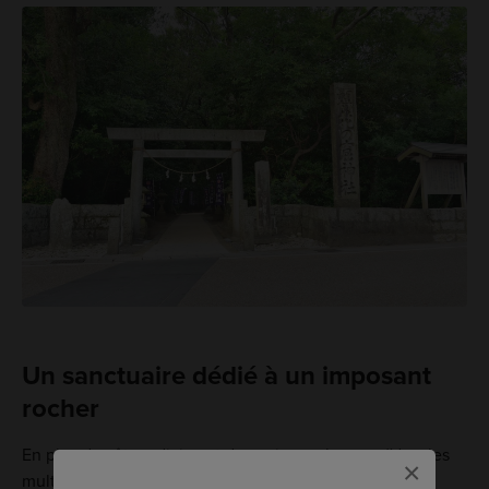
Un sanctuaire dédié à un imposant
rocher
En plus des êtres divins et des animaux humanoïdes, les
×
multiples divinités du panthéon shintoïste résident