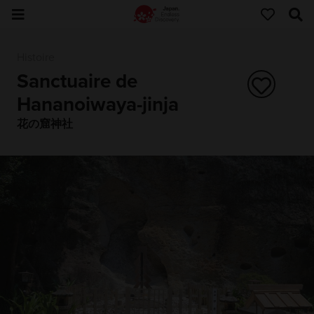
Histoire
Sanctuaire de
Hananoiwaya-jinja
花の窟神社