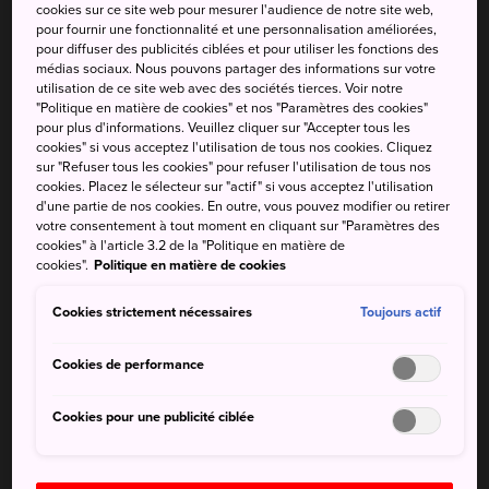
cookies sur ce site web pour mesurer l'audience de notre site web,
sanctuaire près de la plus
pour fournir une fonctionnalité et une personnalisation améliorées,
pour diffuser des publicités ciblées et pour utiliser les fonctions des
longue plage du Japon
médias sociaux. Nous pouvons partager des informations sur votre
utilisation de ce site web avec des sociétés tierces. Voir notre
Le sanctuaire de Hananoiwaya, qui se trouve près de la
"Politique en matière de cookies" et nos "Paramètres des cookies"
pour plus d'informations. Veuillez cliquer sur "Accepter tous les
plus longue plage du Japon dans la région de Kumano,
cookies" si vous acceptez l'utilisation de tous nos cookies. Cliquez
dans la préfecture de Mie, est dédié à un gigantesque
sur "Refuser tous les cookies" pour refuser l'utilisation de tous nos
rocher qui domine cette plage. Le rocher mesure
cookies. Placez le sélecteur sur "actif" si vous acceptez l'utilisation
d'une partie de nos cookies. En outre, vous pouvez modifier ou retirer
45 mètres de haut et a été façonné au fil des siècles par le
votre consentement à tout moment en cliquant sur "Paramètres des
vent et les vagues. Le sanctuaire est l'un des plus anciens
cookies" à l'article 3.2 de la "Politique en matière de
du pays.
cookies".
Politique en matière de cookies
Cookies strictement nécessaires
Toujours actif
À ne pas manquer
Cookies de performance
Cookies pour une publicité ciblée
L'occasion de faire un vœu dans ce qui pourrait
être le plus vieux sanctuaire du Japon
Le festival semestriel dans lequel on danse et