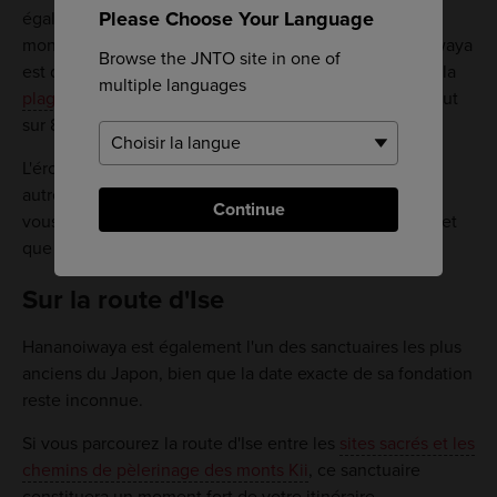
Please Choose Your Language
également dans des objets inanimés, tels que des
montagnes ou des rochers. Le sanctuaire de Hananoiwaya
Browse the JNTO site in one of
est dédié à un rocher impressionnant, situé le long de la
multiple languages
plage de Shichiri Mihama
, qui mesure 45 mètres de haut
sur 80 mètres de large.
L'érosion a formé de nombreux trous dans la surface
autrement lisse de la roche. Les croyants disent que si
Continue
vous placez une pierre blanche dans l'un de ces trous et
que vous faites un vœu, il peut se réaliser.
Sur la route d'Ise
Hananoiwaya est également l'un des sanctuaires les plus
anciens du Japon, bien que la date exacte de sa fondation
reste inconnue.
Si vous parcourez la route d'Ise entre les
sites sacrés et les
chemins de pèlerinage des monts Kii
, ce sanctuaire
constituera un moment fort de votre itinéraire.