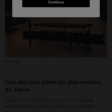
Continue
©Uji City
L'un des trois ponts les plus anciens
du Japon
Construit vers l'an 646, le
pont Uji
est le passage
principal au-dessus de la rivière Uji et est considéré