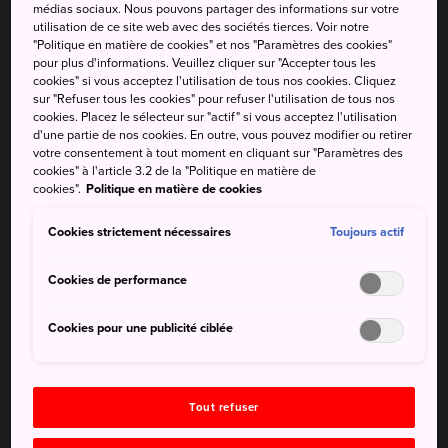
médias sociaux. Nous pouvons partager des informations sur votre
restaurants sont situés le long des berges. « Le Dit du
utilisation de ce site web avec des sociétés tierces. Voir notre
Genji », largement considéré comme le premier roman au
"Politique en matière de cookies" et nos "Paramètres des cookies"
pour plus d'informations. Veuillez cliquer sur "Accepter tous les
monde, présente le pont idyllique de la rivière.
cookies" si vous acceptez l'utilisation de tous nos cookies. Cliquez
sur "Refuser tous les cookies" pour refuser l'utilisation de tous nos
Comment s'y rendre
cookies. Placez le sélecteur sur "actif" si vous acceptez l'utilisation
d'une partie de nos cookies. En outre, vous pouvez modifier ou retirer
votre consentement à tout moment en cliquant sur "Paramètres des
Pour accéder à la rivière, le train est le mode de transport
cookies" à l'article 3.2 de la "Politique en matière de
le plus pratique.
cookies".
Politique en matière de cookies
À la gare de Kyoto, prenez la Nara Line qui mène à la gare
Cookies strictement nécessaires
Toujours actif
d'Uji. Le
pont Uji
se trouve à 5 à 10 minutes de marche
au nord de la gare. Les attractions du bord de la rivière Uji
Cookies de performance
sont accessibles à pied depuis le pont.
Cookies pour une publicité ciblée
Tout refuser