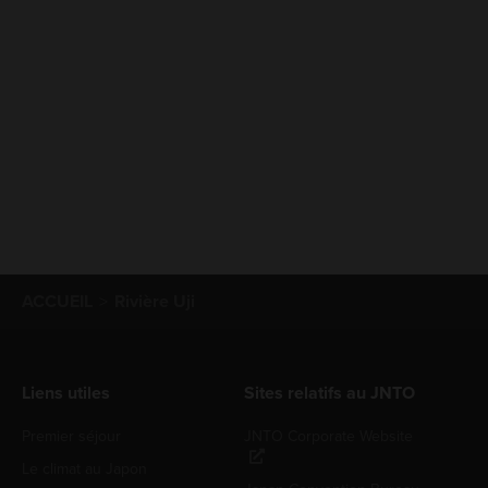
ACCUEIL
Rivière Uji
Liens utiles
Sites relatifs au JNTO
Premier séjour
JNTO Corporate Website
Le climat au Japon