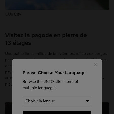
©Uji City
Visitez la pagode en pierre de
13 étages
Une petite île au milieu de la rivière est reliée aux berges
par des ponts piétons. Une pagode en pierre de 13 étages
×
occupe le centre de l'île et des bancs ponctuent ce
paysage désolé. C'est un endroit réputé qui accueille
Please Choose Your Language
aussi bien les touristes que les habitants pour un pique-
Browse the JNTO site in one of
nique ou une promenade.
multiple languages