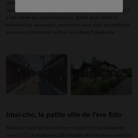
minutes à pied. Il est dédié au premier empereur du
Japon, Jimmu. Le site est considéré comme l'endroit où il
a été élevé au rang d'empereur. Après avoir visité le
bâtiment du sanctuaire, promenez-vous dans les paisibles
environs, notamment autour de l'étang Fukada-ike.
Imai-cho, la petite ville de l'ère Edo
Faites un saut de dix siècles en avant et vous trouverez
Imaicho
, à seulement 20 minutes de marche au nord du