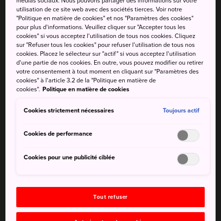
médias sociaux. Nous pouvons partager des informations sur votre
utilisation de ce site web avec des sociétés tierces. Voir notre
un endroit calme, chargé d'histoire et tout près d'une
"Politique en matière de cookies" et nos "Paramètres des cookies"
autre ancienne capitale, Asuka.
pour plus d'informations. Veuillez cliquer sur "Accepter tous les
cookies" si vous acceptez l'utilisation de tous nos cookies. Cliquez
sur "Refuser tous les cookies" pour refuser l'utilisation de tous nos
cookies. Placez le sélecteur sur "actif" si vous acceptez l'utilisation
d'une partie de nos cookies. En outre, vous pouvez modifier ou retirer
À ne pas manquer
votre consentement à tout moment en cliquant sur "Paramètres des
cookies" à l'article 3.2 de la "Politique en matière de
cookies".
Politique en matière de cookies
Le grand sanctuaire de Kashihara-jingu
La vieille ville marchande pittoresque d'Imai-cho
Cookies strictement nécessaires
Toujours actif
Cookies de performance
Comment s'y rendre
Cookies pour une publicité ciblée
Kashihara est accessible en train jusqu'à la gare de
Kashihara-jingu-mae.
Tout refuser
Depuis Kyoto : à la
gare de Kyoto
, prenez la Kintetsu