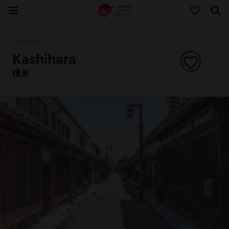
Histoire
Kashihara
橿原