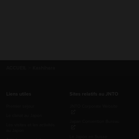
ACCUEIL
Kashihara
Liens utiles
Sites relatifs au JNTO
Premier séjour
JNTO Corporate Website
Le climat au Japon
Japan Convention Bureau
Les visites et les activités
au Japon
Le Japon en Suisse