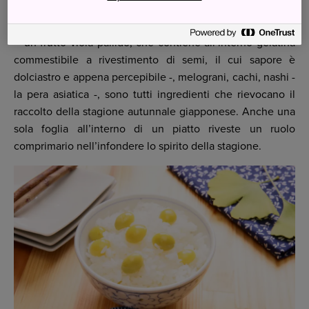
dei
matsutake
grigliati, funghi grandi dall’aroma intenso e
molto ricercati. Come i matsutake, anche castagne,
akebi
– un frutto viola pallido, che contiene all’interno gelatina
commestibile a rivestimento di semi, il cui sapore è
dolciastro e appena percepibile -, melograni, cachi, nashi -
la pera asiatica -, sono tutti ingredienti che rievocano il
raccolto della stagione autunnale giapponese. Anche una
sola foglia all’interno di un piatto riveste un ruolo
comprimario nell’infondere lo spirito della stagione.