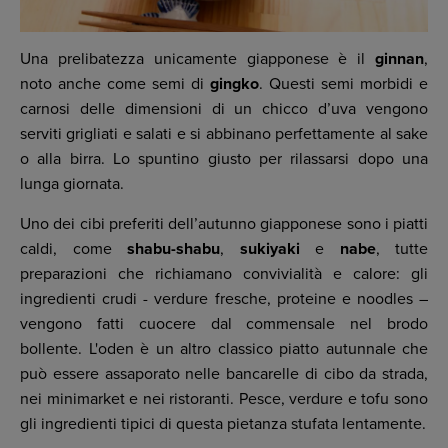
Una prelibatezza unicamente giapponese è il
ginnan
,
noto anche come semi di
gingko
. Questi semi morbidi e
carnosi delle dimensioni di un chicco d’uva vengono
serviti grigliati e salati e si abbinano perfettamente al sake
o alla birra. Lo spuntino giusto per rilassarsi dopo una
lunga giornata.
Uno dei cibi preferiti dell’autunno giapponese sono i piatti
caldi, come
shabu-shabu
,
sukiyaki
e
nabe
, tutte
preparazioni che richiamano convivialità e calore: gli
ingredienti crudi - verdure fresche, proteine e noodles –
vengono fatti cuocere dal commensale nel brodo
bollente. L'oden è un altro classico piatto autunnale che
può essere assaporato nelle bancarelle di cibo da strada,
nei minimarket e nei ristoranti. Pesce, verdure e tofu sono
gli ingredienti tipici di questa pietanza stufata lentamente.