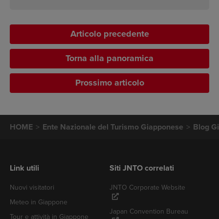
Articolo precedente
Torna alla panoramica
Prossimo articolo
HOME
Ente Nazionale del Turismo Giapponese
Blog G
Link utili
Siti JNTO correlati
Nuovi visitatori
JNTO Corporate Website
Meteo in Giappone
Japan Convention Bureau
Tour e attività in Giappone