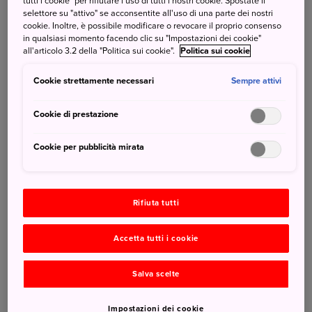
tutti i cookie" per rifiutare l'uso di tutti i nostri cookie. Spostate il
pesce è molto versatile e in Giappone lo si cucina in una
selettore su "attivo" se acconsentite all'uso di una parte dei nostri
cookie. Inoltre, è possibile modificare o revocare il proprio consenso
miriade di modi; tuttavia, la preparazione più tradizionale
in qualsiasi momento facendo clic su "Impostazioni dei cookie"
e popolare si chiama
shio yaki
, che significa “salato e
all'articolo 3.2 della "Politica sui cookie".
Politica sui cookie
grigliato”. C'è persino un popolare festival dedicato al
sanma a Tokyo ogni anno durante il quale vengono
Cookie strettamente necessari
Sempre attivi
grigliati migliaia di pesci!
Cookie di prestazione
Cookie per pubblicità mirata
Rifiuta tutti
Accetta tutti i cookie
Salva scelte
A proposito di griglia: richiama l’autunno anche il profumo
Impostazioni dei cookie