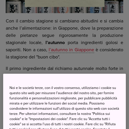
Con il cambio stagione si cambiano abitudini e si cambia
anche l’alimentazione: in Giappone, dove la preparazione
delle pietanze segue rigorosamente la produzione
stagionale locale,
l’autunno
porta ingredienti golosi e
saporiti. Non a caso,
l’autunno in Giappone
è considerato
la stagione del "buon cibo".
Il primo ingrediente dal richiamo autunnale molto forte in
Giappone è il
sanma
, il luccio sauro, un pesce i cui kanji
significano "pesce spada autunnale"; i sanma vengono
Noi e le società terze, con il vostro consenso, utilizziamo i cookie su
solitamente catturati da fine agosto a novembre, quando
questo sito web per misurare l'audience del nostro sito, per fornire
tornano a sud per deporre le uova. Il pescato più gustoso
funzionalità e personalizzazioni migliorate, per pubblicare pubblicità
mirata e per utilizzare le funzioni dei social media. Possiamo
è quello della stagione più avanzata, perché ricco di
condividere le informazioni sull'utilizzo di questo sito web con società
grasso. In Giappone, quasi la metà di tutti i sanma
terze. Per ulteriori informazioni, consultare la nostra "Politica sui
vengono catturati al largo della costa dello Hokkaido e il
cookie" e le "Impostazioni dei cookie". Fare clic su "Accetta tutti i
cookie" se si accetta l'uso di tutti i nostri cookie. Fare clic su "Rifiuta
resto principalmente lungo la costa orientale. Questo