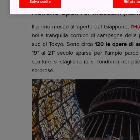
Salva scelte
Rifiuta tu
Hakone Open Air Museum (Ka
Il primo museo all'aperto del Giappone, l'
Ha
nella tranquilla cornice di campagna della 
sud di Tokyo. Sono circa
120 le opere di ar
19° al 21° secolo sparse per l'ampio parc
sculture si stagliano (o si fondono) nel pa
sorprese.