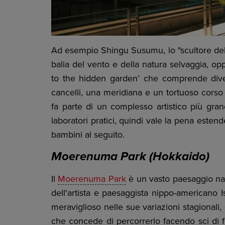
Ad esempio Shingu Susumu, lo "scultore del v
balia del vento e della natura selvaggia, op
to the hidden garden’ che comprende diver
cancelli, una meridiana e un tortuoso corso 
fa parte di un complesso artistico più gra
laboratori pratici, quindi vale la pena estende
bambini al seguito.
Moerenuma Park (Hokkaido)
Il
Moerenuma Park
è un vasto paesaggio nat
dell'artista e paesaggista nippo-americano I
meraviglioso nelle sue variazioni stagionali,
che concede di percorrerlo facendo sci di fo