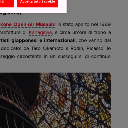
tti
Accetta tutti i cookie
nagawa)
kone Open-Air Museum
, è stato aperto nel 1969
prefettura di
Kanagawa
, a circa un'ora di treno a
tisti giapponesi e internazionali
, che vanno dal
o dedicato: da Taro Okamoto a Rodin, Picasso, le
esaggio circostante in un susseguirsi di continue