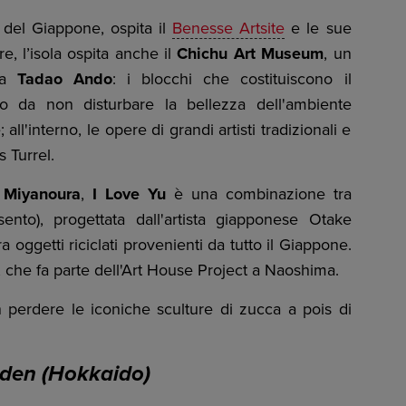
he del Giappone, ospita il
Benesse Artsite
e le sue
re, l’isola ospita anche il
Chichu Art Museum
, un
 da
Tadao Ando
: i blocchi che costituiscono il
o da non disturbare la bellezza dell'ambiente
all'interno, le opere di grandi artisti tradizionali e
Turrel.
i
Miyanoura
,
I Love Yu
è una combinazione tra
sento), progettata dall'artista giapponese Otake
ra oggetti riciclati provenienti da tutto il Giappone.
 che fa parte dell'Art House Project a Naoshima.
n perdere le iconiche sculture di zucca a pois di
rden (Hokkaido)