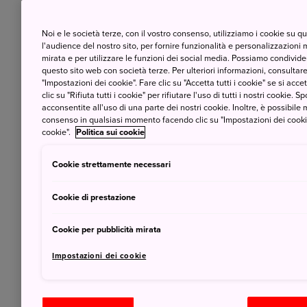
Noi e le società terze, con il vostro consenso, utilizziamo i cookie su 
l'audience del nostro sito, per fornire funzionalità e personalizzazioni 
mirata e per utilizzare le funzioni dei social media. Possiamo condividere
questo sito web con società terze. Per ulteriori informazioni, consultare 
"Impostazioni dei cookie". Fare clic su "Accetta tutti i cookie" se si accett
clic su "Rifiuta tutti i cookie" per rifiutare l'uso di tutti i nostri cookie. S
acconsentite all'uso di una parte dei nostri cookie. Inoltre, è possibile 
consenso in qualsiasi momento facendo clic su "Impostazioni dei cookie" 
cookie".
Politica sui cookie
L’arte
open air
è fruibile in tutto il Giappone
Cookie strettamente necessari
artistica di
Naoshima
.
Cookie di prestazione
I musei all'aperto hanno un fascino da caccia 
sorprendere da opere che spuntano da 
Cookie per pubblicità mirata
decorano perfettamente il paesaggio. Queste t
Impostazioni dei cookie
per tornare alla natura e allo stesso tempo a
lasciano spazio al movimento e all’intera
quando a visitarle, sono le famiglie con bamb