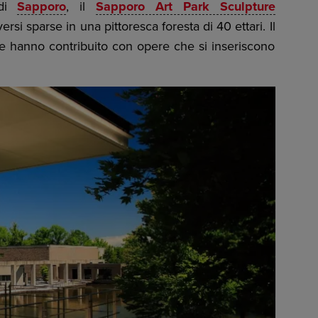
 di
Sapporo
, il
Sapporo Art Park Sculpture
si sparse in una pittoresca foresta di 40 ettari. Il
 che hanno contribuito con opere che si inseriscono