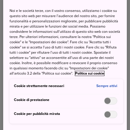
Noi e le società terze, con il vostro consenso, utilizziamo i cookie su
questo sito web per misurare l'audience del nostro sito, per fornire
funzionalità e personalizzazioni migliorate, per pubblicare pubblicità
Quando arriva il primo freddo (ma non solo), nelle case
mirata e per utilizzare le funzioni dei social media. Possiamo
giapponesi fanno capolino le teiere in ghisa
Nambu Tekki
,
condividere le informazioni sull'utilizzo di questo sito web con società
realizzate dalle sapienti mani degli artigiani di
Morioka
,
terze. Per ulteriori informazioni, consultare la nostra "Politica sui
cookie" e le "Impostazioni dei cookie". Fare clic su "Accetta tutti i
nella prefettura di
Iwate
.
cookie" se si accetta l'uso di tutti i nostri cookie. Fare clic su "Rifiuta
tutti i cookie" per rifiutare l'uso di tutti i nostri cookie. Spostate il
L’oggettistica in ghisa Nambu Tekki si è sviluppata a partire
selettore su "attivo" se acconsentite all'uso di una parte dei nostri
dal 17° secolo, quando il clan Nambu, che governava l’area
cookie. Inoltre, è possibile modificare o revocare il proprio consenso
in qualsiasi momento facendo clic su "Impostazioni dei cookie"
settentrionale dell’odierna prefettura di Iwate, chiamò
all'articolo 3.2 della "Politica sui cookie".
Politica sui cookie
artigiani da Kyoto e da altre località affinché realizzassero
armature, oggetti ornamentali per gli altari buddisti e
Cookie strettamente necessari
Sempre attivi
teiere cerimoniali.
Cookie di prestazione
I delicati motivi decorativi di questi manufatti “riscaldano”
la fredda ghisa, rendendo ancora più piacevole il
Cookie per pubblicità mirata
momento del tè. Per saperne di più sul processo di
creazione di questi splendidi oggetti cliccate
qui
.