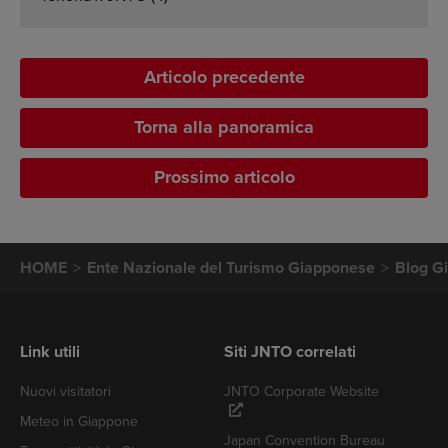
Articolo precedente
Torna alla panoramica
Prossimo articolo
HOME
Ente Nazionale del Turismo Giapponese
Blog G
Link utili
Siti JNTO correlati
Nuovi visitatori
JNTO Corporate Website
Meteo in Giappone
Japan Convention Bureau