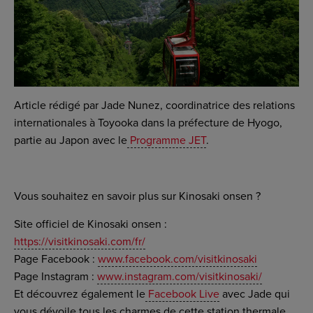
Article rédigé par Jade Nunez, coordinatrice des relations
internationales à Toyooka dans la préfecture de Hyogo,
partie au Japon avec le
Programme JET
.
Vous souhaitez en savoir plus sur Kinosaki onsen ?
Site officiel de Kinosaki onsen :
https://visitkinosaki.com/fr/
Page Facebook :
www.facebook.com/visitkinosaki
Page Instagram :
www.instagram.com/visitkinosaki/
Et découvrez également le
Facebook Live
avec Jade qui
vous dévoile tous les charmes de cette station thermale.