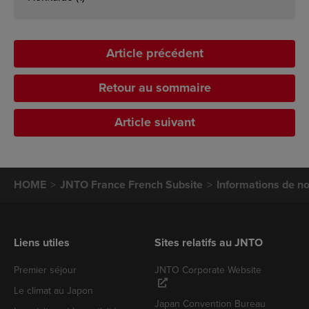
Article précédent
Retour au sommaire
Article suivant
HOME
JNTO France French Subsite
Informations de no
Liens utiles
Sites relatifs au JNTO
Premier séjour
JNTO Corporate Website
Le climat au Japon
Japan Convention Bureau