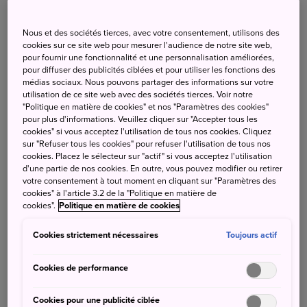
Le musée d'art de la ville de Matsumoto a rouvert ses
portes en avril 2022 après une année de rénovation.
Nous et des sociétés tierces, avec votre consentement, utilisons des
L'artiste de renommée mondiale Yayoi Kusama est
cookies sur ce site web pour mesurer l'audience de notre site web,
pour fournir une fonctionnalité et une personnalisation améliorées,
originaire de cette ville et nombre de ses œuvres sont
pour diffuser des publicités ciblées et pour utiliser les fonctions des
exposées à l'intérieur comme à l'extérieur du musée.
médias sociaux. Nous pouvons partager des informations sur votre
L'entrée a été entièrement repensée à l'occasion de la
utilisation de ce site web avec des sociétés tierces. Voir notre
"Politique en matière de cookies" et nos "Paramètres des cookies"
rénovation et le musée dispose également d'un café où
pour plus d'informations. Veuillez cliquer sur "Accepter tous les
les visiteurs peuvent faire une pause, et d'une boutique
cookies" si vous acceptez l'utilisation de tous nos cookies. Cliquez
qui vend divers articles, dont ceux de Yayoi Kusama, très
sur "Refuser tous les cookies" pour refuser l'utilisation de tous nos
cookies. Placez le sélecteur sur "actif" si vous acceptez l'utilisation
populaires.
d'une partie de nos cookies. En outre, vous pouvez modifier ou retirer
Outre le musée, Matsumoto compte de nombreux autres
votre consentement à tout moment en cliquant sur "Paramètres des
sites attrayants, comme son château, un trésor national, et
cookies" à l'article 3.2 de la "Politique en matière de
cookies".
Politique en matière de cookies
Kamikochi.
Pourquoi ne pas faire de Matsumoto votre prochaine
Cookies strictement nécessaires
Toujours actif
destination de voyage ?
Accès
Cookies de performance
Depuis Shinjuku : 2,5 heures en train
Depuis Nagoya : 2 heures de train
Cookies pour une publicité ciblée