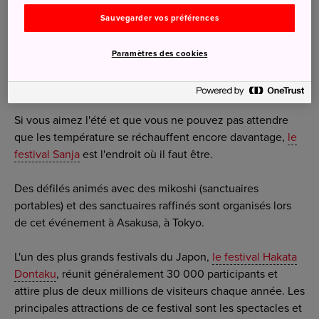
en plein air sont les temps forts de ce festival. Le
spectacle de danse traditionnelle Shizuka no Mai est basé
Sauvegarder vos préférences
sur l'histoire de Lady Shizuka, une figure marquante de
l'histoire et de la littérature japonaises.
Paramètres des cookies
Mai
Si vous aimez l'été et que vous ne pouvez pas attendre
que les température se réchauffent encore davantage,
le
festival Sanja
est l'endroit où il faut être.
Des défilés animés avec des mikoshi (sanctuaires
portables) et des sanctuaires raffinés sont organisés lors
de cet événement à Asakusa, à Tokyo.
L'un des plus grands festivals du Japon,
le festival Hakata
Dontaku
, réunit généralement 30 000 participants et
attire plus de deux millions de visiteurs chaque année. Les
principales attractions de ce festival sont les spectacles et