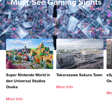
Must-See Gaming Sights
Super Nintendo World in
Tokorozawa Sakura Town
eS
den Universal Studios
Os
Osaka
More Info
Mo
More Info