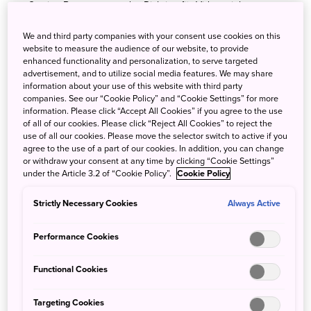
Gaming-Bezug, genau das Richtige für Videospiel-
Liebhaber. Neben eSports-Events, wo Spieler aus aller Welt
in ihren liebsten Japan Video Games gegeneinander
We and third party companies with your consent use cookies on this
antreten können, stellt die Tokyo Gameshow die größte
website to measure the audience of our website, to provide
enhanced functionality and personalization, to serve targeted
Gaming-Messe in Asien dar. Diese ist für viele Gaming-
advertisement, and to utilize social media features. We may share
Interessierte der Auslöser für eine Japanreise. In Tokyos
information about your use of this website with third party
Viertel Akihabara kann der Geschichte und der Kultur des
companies. See our “Cookie Policy” and “Cookie Settings” for more
Gaming in Japan auf den Grund gegangen werden.
information. Please click “Accept All Cookies” if you agree to the use
of all of our cookies. Please click “Reject All Cookies” to reject the
use of all our cookies. Please move the selector switch to active if you
Ein Besuch in einer der zahlreichen alten Spielhallen ist
agree to the use of a part of our cookies. In addition, you can change
ein Muss für jeden, der den Retro-Flair der 80er noch
or withdraw your consent at any time by clicking “Cookie Settings”
under the Article 3.2 of “Cookie Policy”.
Cookie Policy
einmal erleben möchte. Daneben vermitteln Spiele mit
realistischer Grafik wie Ghostwire: Tokyo echte Lust auf
Strictly Necessary Cookies
Always Active
eine Japanreise. Selbst wenn ihr weniger Gaming-affin
seid, so können wir euch diese Seite empfehlen, denn
auch jede Japanreise hat einmal ein Ende. Was gibt es
Performance Cookies
besseres, als sich Japan in Form von Japan Video Games
nachhause zu holen oder gleich den nächsten Japan
Functional Cookies
Urlaub planen? Für Gelegenheitszocker mit Nintendo-Liebe
hat das Land einiges zu bieten. Der Themenpark Super
Targeting Cookies
Nintendo World in Osaka ist für alle Super Mario Liebhaber