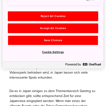
einen Besuch wert. Hier könnt ihr euch den Traum
erfüllen, einmal bei einem realen Mario Kart-Rennen
mitzufahren und euch gegen Mario, Peach & Co. zu
Reject All Cookies
beweisen.
Accept All Cookies
Gaming & Beyond
Save Choices
Aber nicht nur das: auch Foodies sollten ihre Augen nicht
Cookie Settings
vor der Welt des Gaming in Japan verschließen, denn es
gibt einige Restaurants, die Themen aus den Japan Video
Games aufgreifen. Ob ein grüner Luigi-Burger oder auch
ein Lokal, das komplett unter dem Motto eines beliebten
Videospiels betrieben wird, in Japan lassen sich viele
interessante Spots erkunden.
Da es in Japan einiges zu dem Themenbereich Gaming zu
entdecken gibt, sollte entsprechend Zeit für eine
Japanreise eingeplant werden. Wenn man eines der
eSports-Events oder die Tokyo Gameshow besuchen