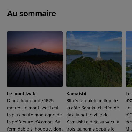
Au sommaire
Le mont Iwaki
Kamaishi
Le
D’une hauteur de 1625
Située en plein milieu de
d’
mètres, le mont Iwaki est
la côte Sanriku ciselée de
Le
la plus haute montagne de
rias, la petite ville de
d’
la préfecture d’Aomori. Sa
Kamaishi a déjà survécu à
de
formidable silhouette, dont
trois tsunamis depuis le
Miy