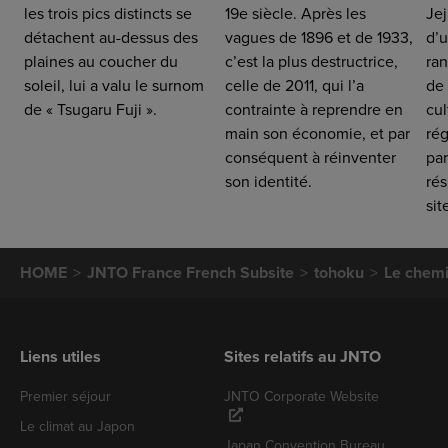
les trois pics distincts se
19e siècle. Après les
Jej
détachent au-dessus des
vagues de 1896 et de 1933,
d’
plaines au coucher du
c’est la plus destructrice,
ran
soleil, lui a valu le surnom
celle de 2011, qui l’a
de 
de « Tsugaru Fuji ».
contrainte à reprendre en
cul
main son économie, et par
rég
conséquent à réinventer
par
son identité.
rés
sit
HOME
JNTO France French Subsite
tohoku
Le chem
Liens utiles
Sites relatifs au JNTO
Premier séjour
JNTO Corporate Website
Le climat au Japon
Japan Convention Bureau