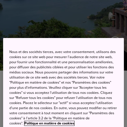
Nous et des sociétés tierces, avec votre consentement, utilisons des
cookies sur ce site web pour mesurer l'audience de notre site web,
pour fournir une fonctionnalité et une personnalisation améliorées,
pour diffuser des publicités ciblées et pour utiliser les fonctions des
médias sociaux. Nous pouvons partager des informations sur votre
utilisation de ce site web avec des sociétés tierces. Voir notre
Le chemin de randonnée d’Oku-Matsushima est l’un des
"Politique en matière de cookies" et nos "Paramètres des cookies"
quatre chemins de Miyagi Olle, inspiré du Jeju Olle
pour plus d'informations. Veuillez cliquer sur "Accepter tous les
coréen. Il s’agit d’un réseau de chemins de randonnée qui
cookies" si vous acceptez l'utilisation de tous nos cookies. Cliquez
sur "Refuser tous les cookies" pour refuser l'utilisation de tous nos
a pour but de promouvoir l’histoire culturelle et naturelle
cookies. Placez le sélecteur sur "actif" si vous acceptez l'utilisation
de la région, en passant souvent par des quartiers
d'une partie de nos cookies. En outre, vous pouvez modifier ou retirer
résidentiels en plus de sites remarquables. Dans un cadre
votre consentement à tout moment en cliquant sur "Paramètres des
cookies" à l'article 3.2 de la "Politique en matière de
tranquille et pittoresque, ces randonnées sont accessibles
cookies".
Politique en matière de cookies