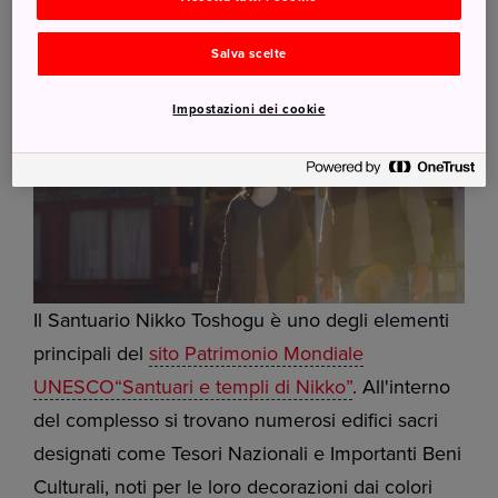
Salva scelte
Impostazioni dei cookie
Il Santuario Nikko Toshogu è uno degli elementi
principali del
sito Patrimonio Mondiale
UNESCO“Santuari e templi di Nikko”
. All'interno
del complesso si trovano numerosi edifici sacri
designati come Tesori Nazionali e Importanti Beni
Culturali, noti per le loro decorazioni dai colori