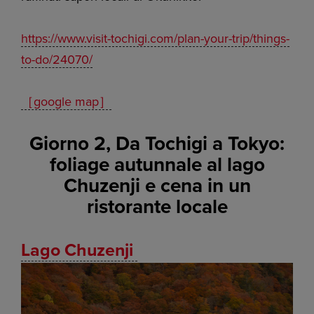
https://www.visit-tochigi.com/plan-your-trip/things-
to-do/24070/
［google map］
Giorno 2, Da Tochigi a Tokyo:
foliage autunnale al lago
Chuzenji e cena in un
ristorante locale
Lago Chuzenji