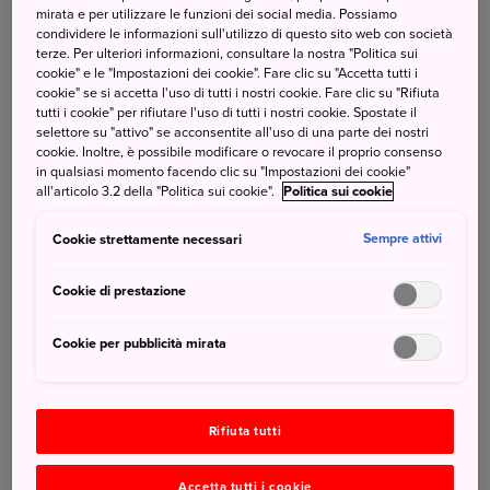
mirata e per utilizzare le funzioni dei social media. Possiamo
condividere le informazioni sull'utilizzo di questo sito web con società
terze. Per ulteriori informazioni, consultare la nostra "Politica sui
cookie" e le "Impostazioni dei cookie". Fare clic su "Accetta tutti i
cookie" se si accetta l'uso di tutti i nostri cookie. Fare clic su "Rifiuta
tutti i cookie" per rifiutare l'uso di tutti i nostri cookie. Spostate il
selettore su "attivo" se acconsentite all'uso di una parte dei nostri
cookie. Inoltre, è possibile modificare o revocare il proprio consenso
in qualsiasi momento facendo clic su "Impostazioni dei cookie"
all'articolo 3.2 della "Politica sui cookie".
Politica sui cookie
Per pranzo godetevi un delizioso ekiben, il pasto
Cookie strettamente necessari
Sempre attivi
da asporto venduto nelle stazioni ferroviarie,
mentre ammirate il paesaggio fuori dal finestrino,
Cookie di prestazione
oppure fermatevi al bancone del bar di bordo
Cookie per pubblicità mirata
situato nella carrozza 1, per assaggiare dolci e
bevande ispirati alle regioni che si attraversano
lungo il percorso.
Rifiuta tutti
Santuario Nikko Toshogu
Accetta tutti i cookie