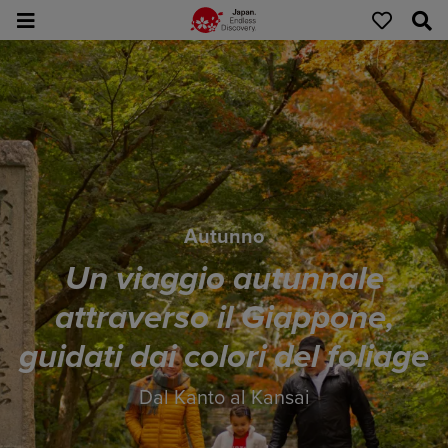
Autunno
Un viaggio autunnale
attraverso il Giappone,
guidati dai colori del foliage
Dal Kanto al Kansai