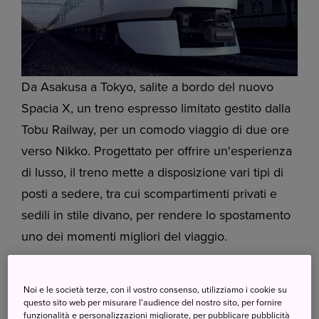
Da Asakusa a Tokyo, salite a bordo del nuovo
Spacia X, un treno espresso limitato gestito dalla
Tobu Railway, per un comodo viaggio di due ore
verso Nikko. Progettato per offrire un'esperienza
di lusso, il treno mette a disposizione vari tipi di
posti a sedere, tra cui scompartimenti privati e
sedili in stile divano, per rendere lo spostamento
uno dei momenti migliori del viaggio.
Noi e le società terze, con il vostro consenso, utilizziamo i cookie su
questo sito web per misurare l'audience del nostro sito, per fornire
funzionalità e personalizzazioni migliorate, per pubblicare pubblicità