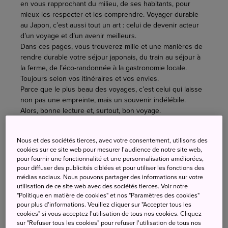
en vous rapprochant du milieu, de ses habitants, pour
mieux les respecter et les comprendre. Voyager durable
au Japon, c’est aussi tout un art : celui de devenir acteur
d’un voyage et d’un avenir meilleurs.
Dans ces pages, vous trouverez mille et une manières de
rendre durable votre séjour japonais, du train au séjour à
la ferme, de l’éco-randonnée à la gastronomie locale.
Toujours selon vos itinéraires et vos envies.
Parce que le plus beau des voyages, c’est celui qui laisse
non pas une empreinte, mais un souvenir indélébile.
Alors, bonne lecture et, surtout, bon voyage.
Nous et des sociétés tierces, avec votre consentement, utilisons des
cookies sur ce site web pour mesurer l'audience de notre site web,
pour fournir une fonctionnalité et une personnalisation améliorées,
pour diffuser des publicités ciblées et pour utiliser les fonctions des
médias sociaux. Nous pouvons partager des informations sur votre
utilisation de ce site web avec des sociétés tierces. Voir notre
"Politique en matière de cookies" et nos "Paramètres des cookies"
pour plus d'informations. Veuillez cliquer sur "Accepter tous les
cookies" si vous acceptez l'utilisation de tous nos cookies. Cliquez
sur "Refuser tous les cookies" pour refuser l'utilisation de tous nos