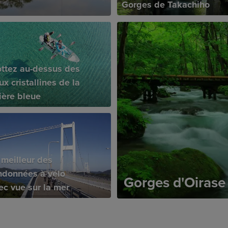
Gorges de Takachiho
ottez au-dessus des
ux cristallines de la
vière bleue
 meilleur des
ndonnées à vélo
Gorges d'Oirase
ec vue sur la mer