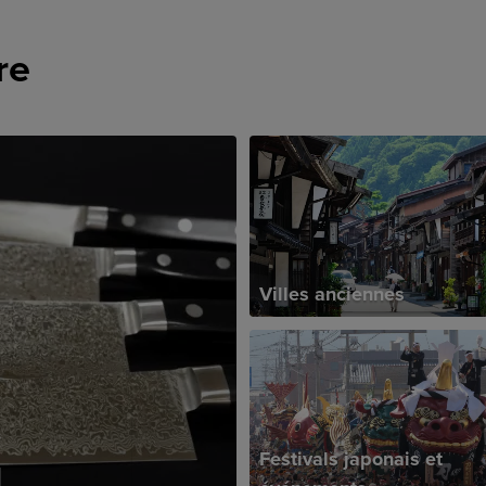
re
Villes anciennes
s
Festivals japonais et
l