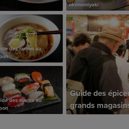
okonomiyaki
ide des ramen au
pon
Guide des épicer
ide des sushis au
grands magasins
pon