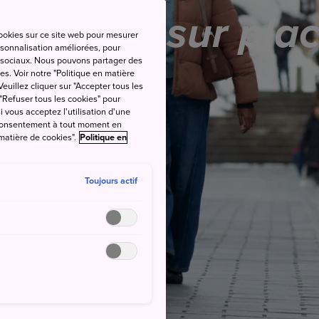
ue faire sur pla
cookies sur ce site web pour mesurer
ersonnalisation améliorées, pour
as sociaux. Nous pouvons partager des
es. Voir notre "Politique en matière
euillez cliquer sur "Accepter tous les
 "Refuser tous les cookies" pour
si vous acceptez l'utilisation d'une
e consentement à tout moment en
 matière de cookies".
Politique en
Toujours actif