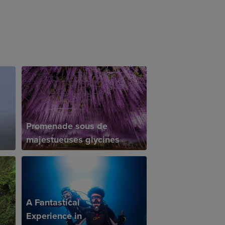
Promenade sous de
majestueuses glycines
A Fantastical
Experience in