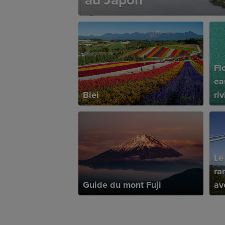
au Japon
Fl
ea
Biei
ri
Le
ra
Guide du mont Fuji
av