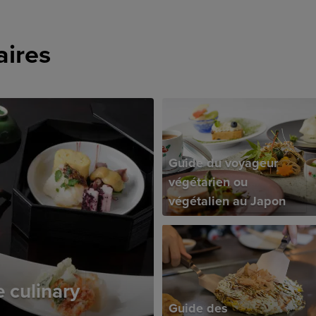
aires
Guide du voyageur
végétarien ou
végétalien au Japon
 culinary
Guide des