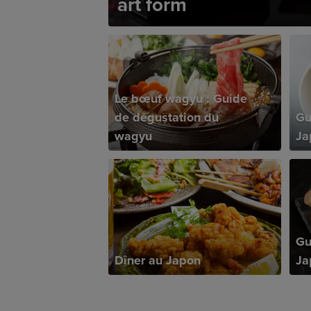
art form
Le bœuf wagyu : Guide
de dégustation du
Gu
wagyu
Ja
Gu
Dîner au Japon
Ja