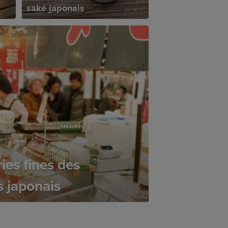
saké japonais
ies fines des
 japonais