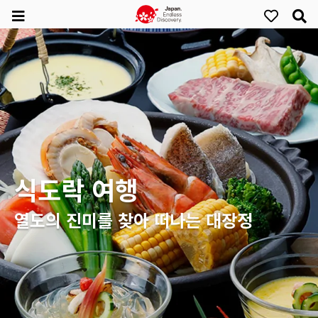
식도락 여행
열도의 진미를 찾아 떠나는 대장정