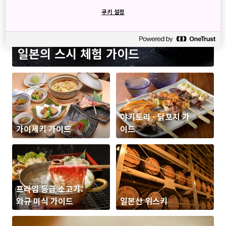
쿠키 설정
일본의 스시 체험 가이드
야키토리 - 닭꼬치 가
가이세키 가이드
이드
프라임 등급 소고기:
와규 미식 가이드
일본산 위스키