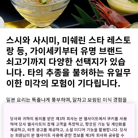
스시와 사시미, 미쉐린 스타 레스토
랑 등, 가이세키부터 유명 브랜드
쇠고기까지 다양한 선택지가 있습
니다. 타의 추종을 불허하는 유일무
이한 미각의 모험이 기다립니다.
일본 요리는 특출나게 풍부하며, 알차고 보람된 미식 경험을
선사합니다. 자부심이 있는 식도락가라면 따로 소개할 필요가
없는 스시, 와규 쇠고기와 가이세키 요리는 물론,
야키토리
와
당사와 귀하의 동의를 받은 제3자 회사는 본 웹사이트에서 쿠키를 사용
라멘
등의
길거리 음식
도 놓칠 수 없는 별미입니다. 일본 요리
하여 당사 웹사이트의 잠재 고객을 측정하고, 향상된 기능 및 개인화를
제공하고, 타겟 광고를 제공하고, 소셜 미디어 기능을 활용합니다. 당사
의 정수는 료테이(일본식 전통 식당)에서 제공하는 가이세키
는 회원님의 본 웹사이트 사용에 관한 정보를 제3자 회사와 공유할 수