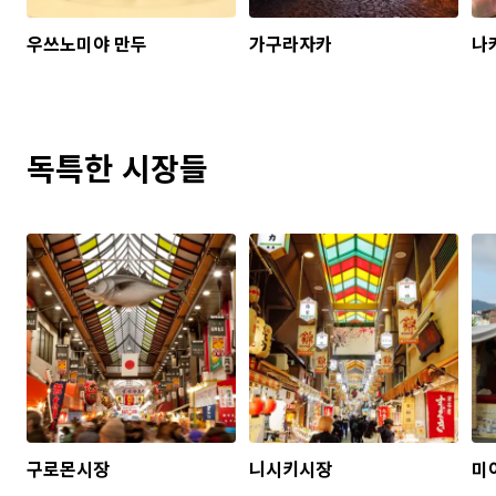
우쓰노미야 만두
가구라자카
나
독특한 시장들
구로몬시장
니시키시장
미