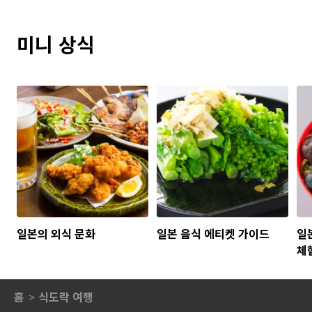
미니 상식
일본의 외식 문화
일본 음식 에티켓 가이드
일
체
홈
식도락 여행