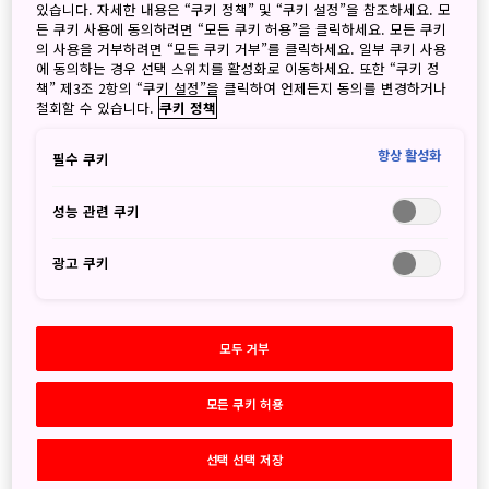
요리라고 할 수 있습니다. 그러나 일본 요리에는 다양한 채식
있습니다. 자세한 내용은 “쿠키 정책” 및 “쿠키 설정”을 참조하세요. 모
요리와 민물고기 요리, 스시, 장어, 덴뿌라, 소바, 우동, 야코야
든 쿠키 사용에 동의하려면 “모든 쿠키 허용”을 클릭하세요. 모든 쿠키
의 사용을 거부하려면 “모든 쿠키 거부”를 클릭하세요. 일부 쿠키 사용
키, 오코노미야키, 야키니쿠 등의 메뉴도 있습니다. 지역별로
에 동의하는 경우 선택 스위치를 활성화로 이동하세요. 또한 “쿠키 정
독특한 향토 음식에 담긴 요리 전통과 더불어 지역 고유의 별
책” 제3조 2항의 “쿠키 설정”을 클릭하여 언제든지 동의를 변경하거나
미가 있습니다. 어디에서 어떤 음식을 먹게 되더라도, 현지 양
철회할 수 있습니다.
쿠키 정책
조장에서 만든 사케를 곁들이면그 풍미가 더욱 깊어집니다.
항상 활성화
필수 쿠키
비건 및 채식주의자
들도 다양한 미식의 향연을 즐길 수 있습니
다.
성능 관련 쿠키
다채로운 일본 요리
광고 쿠키
모두 거부
모든 쿠키 허용
선택 선택 저장