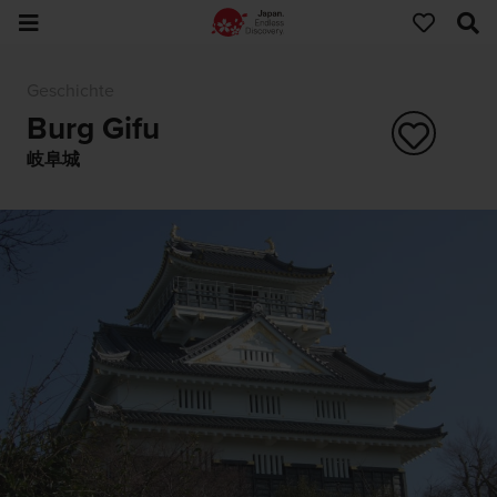
Geschichte
Burg Gifu
岐阜城