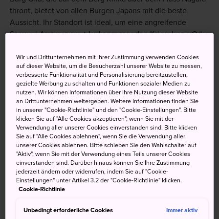
thront, bietet von allen Burgen Japans mit die beste
Aussicht. Ihr Standort ist ideal, um eine angreifende
Samurai-Armee zu entdecken – was den Kriegsherrn Oda
Nobunaga ständig beschäftigte – oder einfach den Blick
auf die umgebende Landschaft zu genießen.
Wir und Drittunternehmen mit Ihrer Zustimmung verwenden Cookies
auf dieser Website, um die Besucherzahl unserer Website zu messen,
verbesserte Funktionalität und Personalisierung bereitzustellen,
gezielte Werbung zu schalten und Funktionen sozialer Medien zu
nutzen. Wir können Informationen über Ihre Nutzung dieser Website
Nicht verpassen
an Drittunternehmen weitergeben. Weitere Informationen finden Sie
in unserer "Cookie-Richtlinie" und den "Cookie-Einstellungen". Bitte
klicken Sie auf "Alle Cookies akzeptieren", wenn Sie mit der
Verwendung aller unserer Cookies einverstanden sind. Bitte klicken
Atemberaubender Blick von der
Sie auf "Alle Cookies ablehnen", wenn Sie die Verwendung aller
Aussichtsplattform
unserer Cookies ablehnen. Bitte schieben Sie den Wahlschalter auf
"Aktiv", wenn Sie mit der Verwendung eines Teils unserer Cookies
Rüstungs- und Waffenausstellungen
einverstanden sind. Darüber hinaus können Sie Ihre Zustimmung
Das Archivmuseum von Burg Gifu
jederzeit ändern oder widerrufen, indem Sie auf "Cookie-
Einstellungen" unter Artikel 3.2 der "Cookie-Richtlinie" klicken.
Cookie-Richtlinie
Unbedingt erforderliche Cookies
Immer aktiv