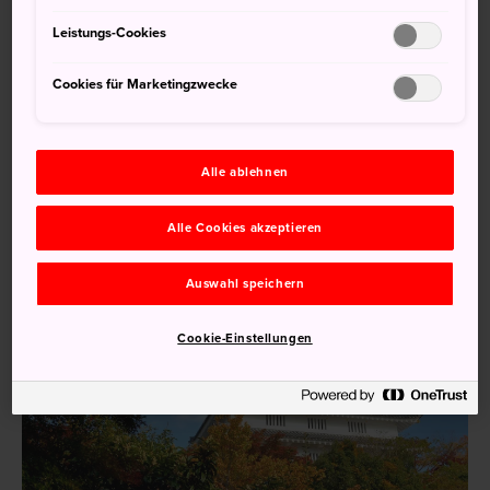
Anfahrt
Leistungs-Cookies
Die Busfahrt vom Bahnhof Gifu zur Burg Gifu dauert 15
Minuten.
Cookies für Marketingzwecke
Ab Bahnhof Gifu fahren regelmäßig Busse bis zur
Haltestelle Gifukoen-mae am Fuß des Berges Kinka.
Alle ablehnen
Alle Cookies akzeptieren
Auswahl speichern
Cookie-Einstellungen