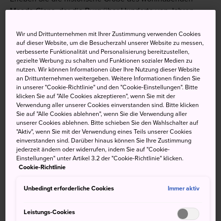
Maeda-Clans, der die Burg über Hunderte von Jahren
bewohnte und sie als Hauptsitz nutzte.
Wir und Drittunternehmen mit Ihrer Zustimmung verwenden Cookies
auf dieser Website, um die Besucherzahl unserer Website zu messen,
verbesserte Funktionalität und Personalisierung bereitzustellen,
gezielte Werbung zu schalten und Funktionen sozialer Medien zu
Nicht verpassen
nutzen. Wir können Informationen über Ihre Nutzung dieser Website
an Drittunternehmen weitergeben. Weitere Informationen finden Sie
in unserer "Cookie-Richtlinie" und den "Cookie-Einstellungen". Bitte
Den Burggraben, den Teich und den
klicken Sie auf "Alle Cookies akzeptieren", wenn Sie mit der
Verwendung aller unserer Cookies einverstanden sind. Bitte klicken
wunderschönen japanischen Garten der Burg
Sie auf "Alle Cookies ablehnen", wenn Sie die Verwendung aller
Einen Besuch des Omicho-Markts in der Nähe
unserer Cookies ablehnen. Bitte schieben Sie den Wahlschalter auf
"Aktiv", wenn Sie mit der Verwendung eines Teils unserer Cookies
der Burg
einverstanden sind. Darüber hinaus können Sie Ihre Zustimmung
Den Anblick der restaurierten Anlage von oben
jederzeit ändern oder widerrufen, indem Sie auf "Cookie-
Einstellungen" unter Artikel 3.2 der "Cookie-Richtlinie" klicken.
Cookie-Richtlinie
Unbedingt erforderliche Cookies
Immer aktiv
Anfahrt
Leistungs-Cookies
Vom
Bahnhof Kanazawa
aus erreichen Sie die Burg in