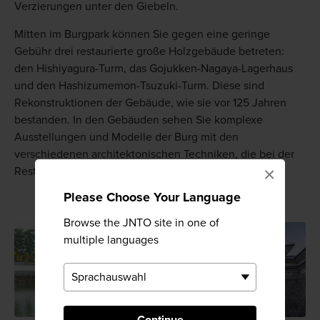
Verzierungen unter den Giebeln.
Mitten im Burgpark können Sie gegen eine geringe
Gebühr drei restaurierte große Holzgebäude betreten:
den Hishiyagura-Turm, das Gojukken-Nagaya-Lagerhaus
und den Hashizumemon-Tsuzuki-Turm. Diese sind
Rekonstruktionen der Gebäude, wie sie vor 125 Jahren
bestanden. In den Gebäuden sehen Sie komplexe
Ausstellungen und Modelle der Burg mit den
verschiedenen architektonischen Techniken, die bei der
×
Restaurierung zum Einsatz kamen.
Please Choose Your Language
Browse the JNTO site in one of
multiple languages