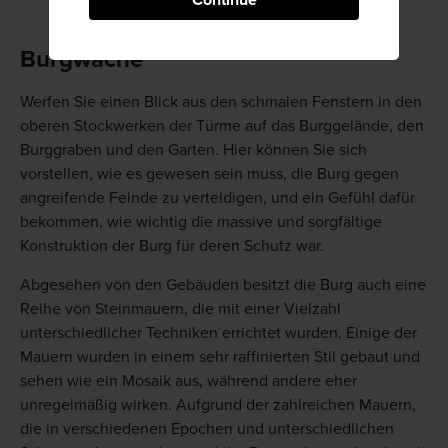
Continue
Burgwache
Werfen Sie einen Blick aus den schmalen Fenstern in den
oberen Stockwerken der Türme auf das Burggelände, den
Burggraben und den Garten. Hier können Sie sich
vorstellen, wie es gewesen sein muss, die Burg gegen
angreifende Feinde zu verteidigen, und ein Gefühl dafür
bekommen, wie wichtig die massive und sorgfältige
Konstruktion der Burg für deren Schutz war.
Abgesehen von den Gebäuden besitzt die Burg auch eine
Reihe von Steinmauern, die mit einer Vielzahl
unterschiedlicher Techniken errichtet wurden. Einige der
Mauern wurden in einem sehr raffinierten Stil gebaut und
sehen wie ein Mosaik aus, während andere eher
unregelmäßig wirken. Aufgrund der zahlreichen Mauern,
die in verschiedenen Epochen und unterschiedlichen