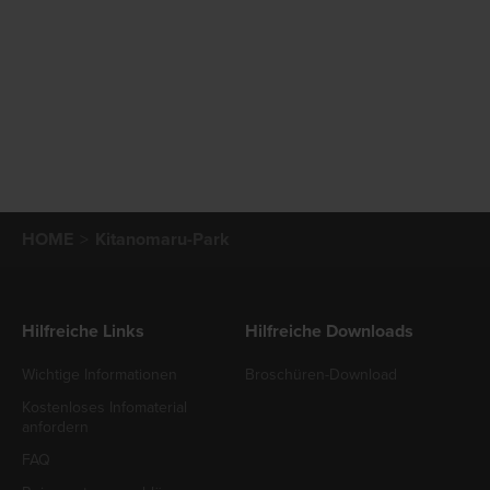
HOME
Kitanomaru-Park
Hilfreiche Links
Hilfreiche Downloads
Wichtige Informationen
Broschüren-Download
Kostenloses Infomaterial
anfordern
FAQ