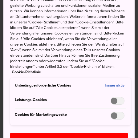
gezielte Werbung zu schalten und Funktionen sozialer Medien zu
mächtigen Tokugawa-Clans befand, ist ein wahres
nutzen. Wir können Informationen über Ihre Nutzung dieser Website
Paradies für Spaziergänger, Liebespaare und Touristen,
an Drittunternehmen weitergeben. Weitere Informationen finden Sie
seit er 1969 der Öffentlichkeit zugänglich gemacht wurde.
in unserer "Cookie-Richtlinie" und den "Cookie-Einstellungen". Bitte
klicken Sie auf "Alle Cookies akzeptieren", wenn Sie mit der
In dem Park befinden sich das Nippon Budokan, das als
Verwendung aller unserer Cookies einverstanden sind. Bitte klicken
Sie auf "Alle Cookies ablehnen", wenn Sie die Verwendung aller
Veranstaltungsort für Kampfsportevents und Konzerte
unserer Cookies ablehnen. Bitte schieben Sie den Wahlschalter auf
bekannt ist, und unweit davon das
Nationalmuseum für
"Aktiv", wenn Sie mit der Verwendung eines Teils unserer Cookies
moderne Kunst Tokyo
sowie das Nationale Showa
einverstanden sind. Darüber hinaus können Sie Ihre Zustimmung
jederzeit ändern oder widerrufen, indem Sie auf "Cookie-
Memorial Museum.
Einstellungen" unter Artikel 3.2 der "Cookie-Richtlinie" klicken.
Cookie-Richtlinie
Anfahrt
Unbedingt erforderliche Cookies
Immer aktiv
Am einfachsten gelangen Sie vom Stadtviertel Kudanshita
aus durch das Tayasumon-Tor in den Park. Dieses Tor ist
Leistungs-Cookies
innerhalb von zwei Minuten zu Fuß vom Bahnhof
Kudanshita an den U-Bahnlinien Tozai, Hanzomon und
Cookies für Marketingzwecke
Shinjuku erreichbar.