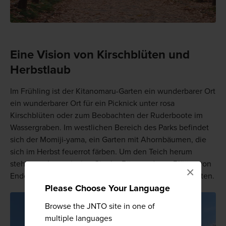
Eine Vision von Kirschblüten und
Herbstlaub
Im Frühling ist der Kitanomaru-Garten ein wunderbarer Ort
ein wunderbarer Ort für ein Picknick unter rosa
Kirschblüten oder zum Beobachten der Ruderboote im
Wassergraben. Im westlichen Bereich des Parks befindet
sich der Momiji-yama, ein Garten mit Ahornbäumen, die
sich im Herbst feuerrot färben. Um den Teich herum
stehen mehrere riesige Gingko-Bäume, deren Blätter von
×
Ende November bis Anfang Dezember goldgelb leuchten.
Please Choose Your Language
Browse the JNTO site in one of
multiple languages