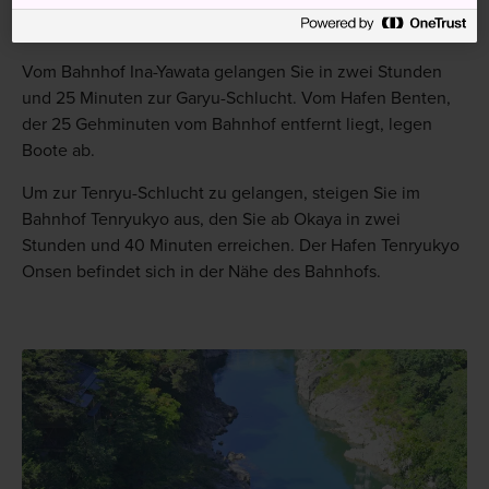
dreieinhalb Stunden ebenfalls nach Okayay. Steigen Sie
dort um auf die lokalen Lida Line.
Vom Bahnhof Ina-Yawata gelangen Sie in zwei Stunden
und 25 Minuten zur Garyu-Schlucht. Vom Hafen Benten,
der 25 Gehminuten vom Bahnhof entfernt liegt, legen
Boote ab.
Um zur Tenryu-Schlucht zu gelangen, steigen Sie im
Bahnhof Tenryukyo aus, den Sie ab Okaya in zwei
Stunden und 40 Minuten erreichen. Der Hafen Tenryukyo
Onsen befindet sich in der Nähe des Bahnhofs.