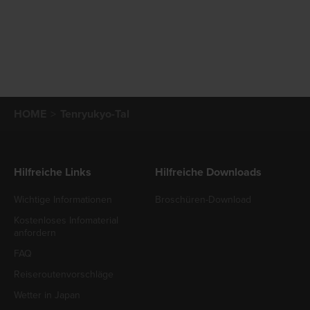
HOME
Tenryukyo-Tal
Hilfreiche Links
Hilfreiche Downloads
Wichtige Informationen
Broschüren-Download
Kostenloses Infomaterial
anfordern
FAQ
Reiseroutenvorschläge
Wetter in Japan