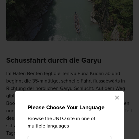
Schussfahrt durch die Garyu
Im Hafen Benten legt die Tenryu Funa-Kudari ab und
beginnt die 35-minütige, schnelle Fahrt flussabwärts in
Richtung der nördlichen Garyu-Schlucht. Auf dem Weg
gibt es einige Stromschnellen und die versierten
×
Bootsführer manövrieren geschickt zwischen den Felsen
Please Choose Your Language
und den Klippen. Das Boot gleitet rasant durch diesen Teil
des Flusses, und da hin und wieder Wasser ins Boot
Browse the JNTO site in one of
schwappt, sollte die Tour am besten für die wärmeren
multiple languages
Tage des Jahres geplant werden.