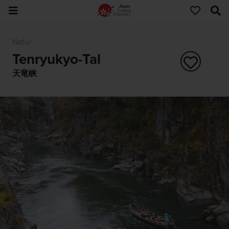
Natur
Tenryukyo-Tal
天竜峡