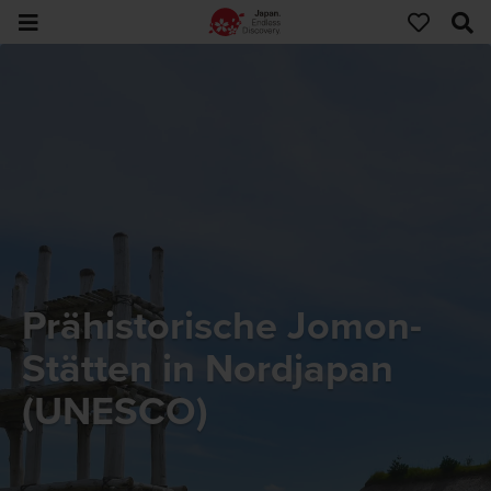
Prähistorische Jomon-
Stätten in Nordjapan
(UNESCO)