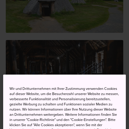
Wir und Drittunternehmen mit Ihrer Zustimmung verwenden Cookies
auf dieser Website, um die Besucherzahl unserer Website zu messen,
verbesserte Funktionalität und Personalisierung bereitzustellen,
gezielte Werbung zu schalten und Funktionen sozialer Medien zu
nutzen. Wir können Informationen über Ihre Nutzung dieser Website
an Drittunternehmen weitergeben. Weitere Informationen finden Sie
in unserer "Cookie-Richtlinie" und den "Cookie-Einstellungen". Bitte
klicken Sie auf "Alle Cookies akzeptieren", wenn Sie mit der