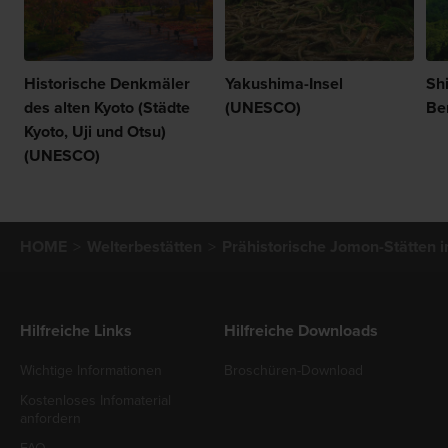
Historische Denkmäler
Yakushima-Insel
Sh
des alten Kyoto (Städte
(UNESCO)
Be
Kyoto, Uji und Otsu)
(UNESCO)
HOME
Welterbestätten
Prähistorische Jomon-Stätten
Hilfreiche Links
Hilfreiche Downloads
Wichtige Informationen
Broschüren-Download
Kostenloses Infomaterial
anfordern