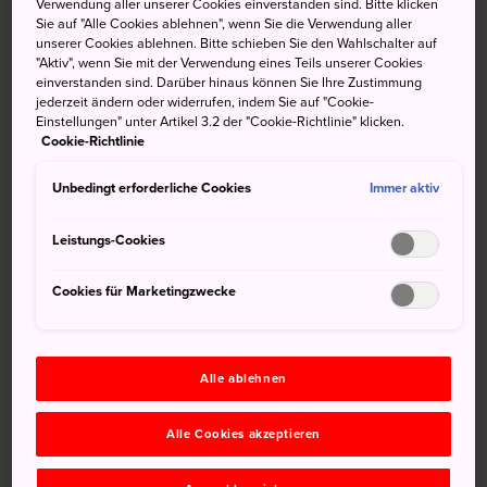
Im Juli 2021 wurden die
Verwendung aller unserer Cookies einverstanden sind. Bitte klicken
Sie auf "Alle Cookies ablehnen", wenn Sie die Verwendung aller
prähistorischen Jomon-Stätten in
unserer Cookies ablehnen. Bitte schieben Sie den Wahlschalter auf
"Aktiv", wenn Sie mit der Verwendung eines Teils unserer Cookies
Nordjapan in die Liste des
einverstanden sind. Darüber hinaus können Sie Ihre Zustimmung
Weltkulturerbes aufgenommen.
jederzeit ändern oder widerrufen, indem Sie auf "Cookie-
Einstellungen" unter Artikel 3.2 der "Cookie-Richtlinie" klicken.
Cookie-Richtlinie
An den 17 archäologischen Jomon-Stätten, die auf ein
Alter von 15.000 bis 2.400 Jahren datiert werden, kann
Unbedingt erforderliche Cookies
Immer aktiv
man eine Vielzahl von Siedlungen, Friedhöfen sowie
Fest- und Zeremonialstätten besichtigen.
Leistungs-Cookies
Empfohlene archäologische
Cookies für Marketingzwecke
Stätten nach Themenbereichen
Insgesamt gibt es 17 ausgegrabene Stätten: sechs in
Alle ablehnen
Hokkaido, acht in Aomori, eine in Iwate und zwei in Akita.
Wenn Sie sich für die Siedlungsstätten interessieren,
Alle Cookies akzeptieren
sollten Sie die [Sannai Maruyama Stätte]
(https://www.japan.travel/en/spot/1840/) in Aomori