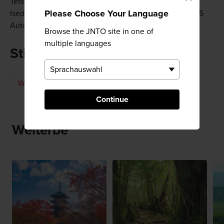
Tetsudo Railway Line sind es 5 Minuten Fußweg zur
Please Choose Your Language
Isedotai-Stätte. Vom Flughafen Odate Noshiro sind es 5
Autominuten.
Browse the JNTO site in one of
multiple languages
Stichworte
Welterbe
Continue
Welterbe