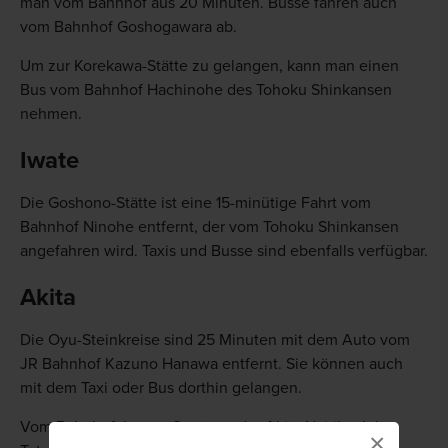
man vom Bahnhof aus 20 Minuten. Busse fahren auch
vom Bahnhof Goshogawara ab.
Um zur Korekawa-Stätte zu gelangen, kann man einen
Bus vom Bahnhof Hachinohe des Tohoku Shinkansen
nehmen.
Iwate
Die Goshono-Stätte ist eine 15-minütige Fahrt vom
Bahnhof Ninohe entfernt, der vom Tohoku Shinkansen
angefahren wird. Taxis und Busse sind ebenfalls verfügbar.
Akita
Die Oyu-Steinkreise sind 25 Minuten mit dem Auto vom
JR Bahnhof Kazuno Hanawa entfernt. Sie können auch
mit dem Taxi oder Bus dorthin gelangen.
Vom Bahnhof Jomon Ogata an der Akita Nairiku Jukan
×