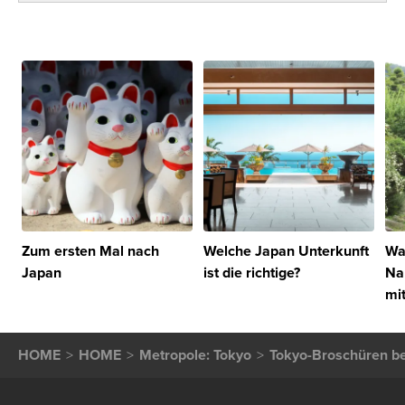
Zum ersten Mal nach
Welche Japan Unterkunft
Wa
Japan
ist die richtige?
Na
mi
HOME
HOME
Metropole: Tokyo
Tokyo-Broschüren be