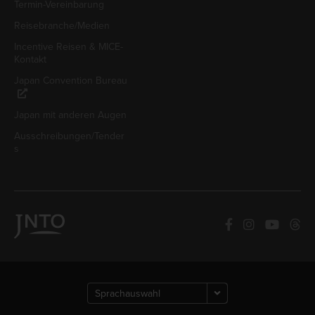
Termin-Vereinbarung
Reisebranche/Medien
Incentive Reisen & MICE-
Kontakt
Japan Convention Bureau
Japan mit anderen Augen
Ausschreibungen/Tender
s