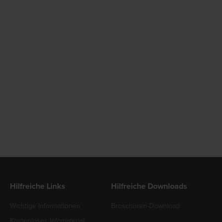
Hilfreiche Links
Hilfreiche Downloads
Wichtige Informationen
Broschüren-Download
Kostenloses Infomaterial