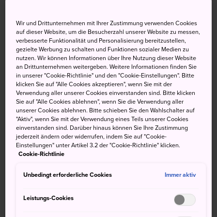
Die Halbinsel Miura ist sowohl für ihre breiten Strände und
ihre zerklüftete Küste als auch für ihre leichte
Wir und Drittunternehmen mit Ihrer Zustimmung verwenden Cookies
Erreichbarkeit von Tokyo aus und ihre Verkehrslage
auf dieser Website, um die Besucherzahl unserer Website zu messen,
bekannt. Die Felsküste mit Blick auf den Berg
Fuji
hat
verbesserte Funktionalität und Personalisierung bereitzustellen,
gezielte Werbung zu schalten und Funktionen sozialer Medien zu
Künstler schon seit Jahrhunderten inspiriert.
nutzen. Wir können Informationen über Ihre Nutzung dieser Website
an Drittunternehmen weitergeben. Weitere Informationen finden Sie
in unserer "Cookie-Richtlinie" und den "Cookie-Einstellungen". Bitte
klicken Sie auf "Alle Cookies akzeptieren", wenn Sie mit der
Verwendung aller unserer Cookies einverstanden sind. Bitte klicken
Nicht verpassen
Sie auf "Alle Cookies ablehnen", wenn Sie die Verwendung aller
unserer Cookies ablehnen. Bitte schieben Sie den Wahlschalter auf
"Aktiv", wenn Sie mit der Verwendung eines Teils unserer Cookies
Die Gegend von Miura Kaigan mit
einverstanden sind. Darüber hinaus können Sie Ihre Zustimmung
spektakulärem Ausblick auf die Bucht
jederzeit ändern oder widerrufen, indem Sie auf "Cookie-
Einstellungen" unter Artikel 3.2 der "Cookie-Richtlinie" klicken.
Die zerklüftete, der Küste vorgelagerte Insel
Cookie-Richtlinie
Jogashima
Unbedingt erforderliche Cookies
Immer aktiv
Leistungs-Cookies
Anfahrt