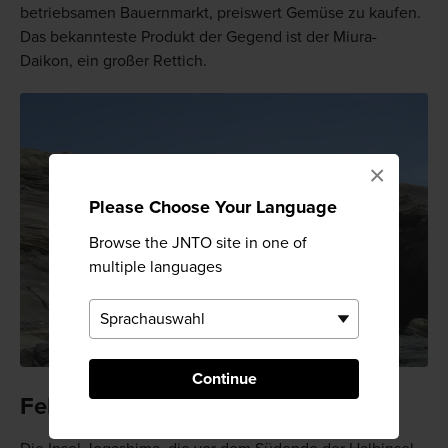
betriebsamen Bauernmarkt, preiswert Gemüse zu kaufen.
Das bekannteste Produkt der Gegend ist der Miura-
Daikon, ein großer Rettich.
×
Please Choose Your Language
Browse the JNTO site in one of
multiple languages
Continue
Felsklettern und Gezeitentümpel