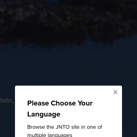
×
ln, Meerblick und der Satsuma Fuji
Please Choose Your
Language
Browse the JNTO site in one of
multiple languages