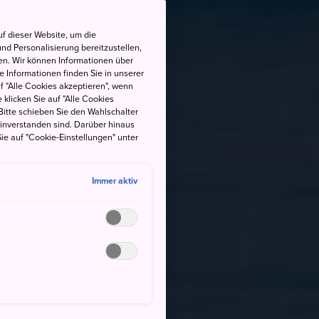
f dieser Website, um die
nd Personalisierung bereitzustellen,
en. Wir können Informationen über
 Informationen finden Sie in unserer
uf "Alle Cookies akzeptieren", wenn
 klicken Sie auf "Alle Cookies
Bitte schieben Sie den Wahlschalter
einverstanden sind. Darüber hinaus
ie auf "Cookie-Einstellungen" unter
Immer aktiv