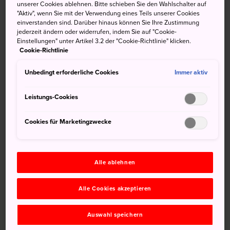
unserer Cookies ablehnen. Bitte schieben Sie den Wahlschalter auf
"Aktiv", wenn Sie mit der Verwendung eines Teils unserer Cookies
einverstanden sind. Darüber hinaus können Sie Ihre Zustimmung
jederzeit ändern oder widerrufen, indem Sie auf "Cookie-
Einstellungen" unter Artikel 3.2 der "Cookie-Richtlinie" klicken.
Cookie-Richtlinie
Unbedingt erforderliche Cookies
Immer aktiv
Leistungs-Cookies
Cookies für Marketingzwecke
Nicht verpassen
Besuch des heiligen Zentsuji-Tempels
Alle ablehnen
Eine Führung in der Burg Marugame
Alle Cookies akzeptieren
Auswahl speichern
Anfahrt