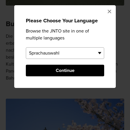
×
Please Choose Your Language
Burg Marugame
Browse the JNTO site in one of
Die
Burg Marugame
, die auf dem Berg Kameyama
multiple languages
erbaut wurde, ist eine der nur 12 Burgen in Japan, die
nach wie vor einen Teil ihrer ursprünglichen Struktur
besitzen. Einige Gebäude hier sind als nationales
Kulturgut ausgewiesen und der Hauptturm bietet einen
Continue
Panoramablick. Die Burg ist einen kurzen Fußweg vom
Bahnhof JR Marugame entfernt.