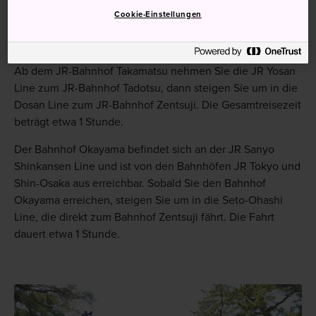
Cookie-Einstellungen
Wenn Sie mit dem Zug anreisen, erreichen Sie Zentsuji
von den JR-Bahnhöfen Takamatsu oder Okayama aus.
Ab dem JR-Bahnhof Takamatsu nehmen Sie die JR Yosan
Line zum JR-Bahnhof Tadotsu, dann steigen Sie um in die
Dosan Line zum JR-Bahnhof Zentsuji. Die Gesamtreisezeit
beträgt etwa 1 Stunde.
Der Bahnhof Okayama befindet sich an der JR Sanyo
Shinkansen Line und ist von den Bahnhöfen JR Tokyo und
Shin-Osaka aus erreichbar. Sobald Sie den Bahnhof
Okayama erreichen, steigen Sie um in die Seto-Ohashi
Line, die direkt zum Bahnhof Zentsuji fährt. Die Fahrt
dauert etwa 1 Stunde.