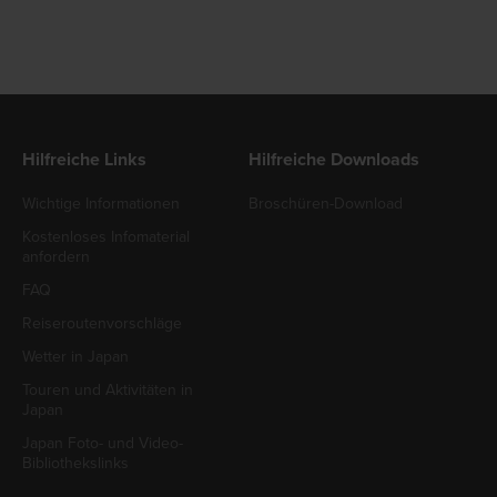
Hilfreiche Links
Hilfreiche Downloads
Wichtige Informationen
Broschüren-Download
Kostenloses Infomaterial
anfordern
FAQ
Reiseroutenvorschläge
Wetter in Japan
Touren und Aktivitäten in
Japan
Japan Foto- und Video-
Bibliothekslinks