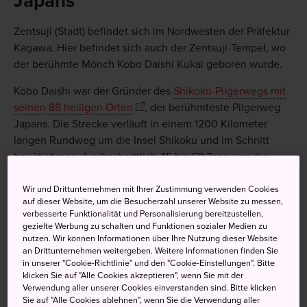
Japans
Zentsuji (Stadt) befindet sich im Nordwesten der Präfektur
Kagawa. Hier befindet sich auch der Zentsuji-Tempel, wo
der berühmte Mönch Kobo Daishi Kukai geboren wurde.
Kobo Daishi war der Gründer des
Shikoku-Pilgerwegs mit
seinen 88 heiligen Orten
, der berühmteste Pilgerweg
Japans. Die Strecke verläuft in einem 1200 Kilometer
langen Rundweg um die Insel Shikoku und im Schnitt
benötigt man durchschnittlich 45 bis 60 Tage, um die
Strecke zu Fuß zurückzulegen.
Wir und Drittunternehmen mit Ihrer Zustimmung verwenden Cookies
auf dieser Website, um die Besucherzahl unserer Website zu messen,
verbesserte Funktionalität und Personalisierung bereitzustellen,
gezielte Werbung zu schalten und Funktionen sozialer Medien zu
nutzen. Wir können Informationen über Ihre Nutzung dieser Website
an Drittunternehmen weitergeben. Weitere Informationen finden Sie
in unserer "Cookie-Richtlinie" und den "Cookie-Einstellungen". Bitte
klicken Sie auf "Alle Cookies akzeptieren", wenn Sie mit der
Verwendung aller unserer Cookies einverstanden sind. Bitte klicken
Sie auf "Alle Cookies ablehnen", wenn Sie die Verwendung aller