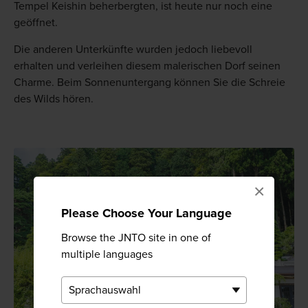
Tempel Keishin beherbergten, ist heute nur noch eine
geöffnet.
Die anderen Unterkünfte wurden jedoch liebevoll
erhalten und verleihen diesem malerischen Dorf seinen
Charme. Beim Sonnenuntergang können Sie die Schreie
des Wilds hören.
×
Please Choose Your Language
Browse the JNTO site in one of
multiple languages