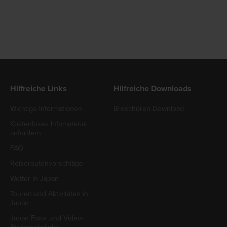
Hilfreiche Links
Hilfreiche Downloads
Wichtige Informationen
Broschüren-Download
Kostenloses Infomaterial
anfordern
FAQ
Reiseroutenvorschläge
Wetter in Japan
Touren und Aktivitäten in
Japan
Japan Foto- und Video-