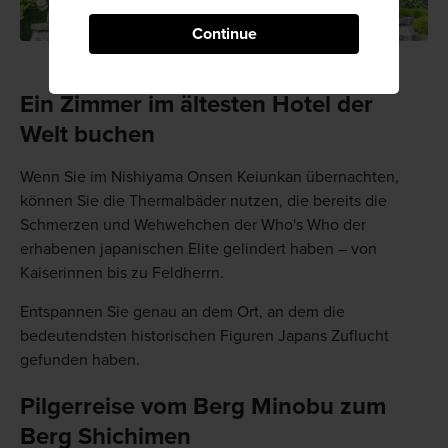
Continue
Ein Zimmer im ältesten Hotel der
Welt buchen
Wenn Sie im Nishiyama Onsen Keiunkan übernachten,
können Sie die Thermalbäder nutzen, die bereits die
Schmerzen und Wehwehchen der Who's Who der
erhabenen japanischen Elite gelindert haben – von
Kaiserinnen bis zu Feldherrn.
Entspannen Sie genau an dem Ort, an dem die
bedeutendsten historischen Figuren Japans Zuflucht
gefunden haben.
Pilgerreise vom Berg Minobu zum
Berg Shichimen