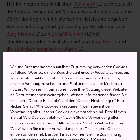
Tief im Inneren des ländlichen
Yamanashi
befindet sich
der frühere Tempelbezirk Minobu. Besuchen Sie die alten
Dörfer der Region mit historischen Hotels und begeben
Sie sich auf die großartige zweitägige Wandertour vom
Berg Minobu
zum
Berg Shichimen
mit
atemberaubenden Ausblicken auf den
Berg Fuji
und
die südlichen japanischen Alpen
.
Wir und Drittunternehmen mit Ihrer Zustimmung verwenden Cookies
auf dieser Website, um die Besucherzahl unserer Website zu messen,
Nicht verpassen
verbesserte Funktionalität und Personalisierung bereitzustellen,
gezielte Werbung zu schalten und Funktionen sozialer Medien zu
nutzen. Wir können Informationen über Ihre Nutzung dieser Website
Der verborgene ehemalige Tempelbezirk
an Drittunternehmen weitergeben. Weitere Informationen finden Sie
in unserer "Cookie-Richtlinie" und den "Cookie-Einstellungen". Bitte
Minobu
klicken Sie auf "Alle Cookies akzeptieren", wenn Sie mit der
Das Dorf Akasawa, ebenso wunderschön wie
Verwendung aller unserer Cookies einverstanden sind. Bitte klicken
Sie auf "Alle Cookies ablehnen", wenn Sie die Verwendung aller
auch entlegen
unserer Cookies ablehnen. Bitte schieben Sie den Wahlschalter auf
"Aktiv", wenn Sie mit der Verwendung eines Teils unserer Cookies
Nishiyama Onsen Keiunkan – das bereits seit
einverstanden sind. Darüber hinaus können Sie Ihre Zustimmung
mehr als 1300 Jahren Gäste verwöhnt
jederzeit ändern oder widerrufen, indem Sie auf "Cookie-