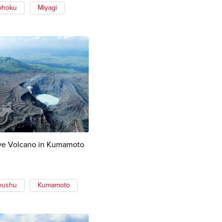
ohoku
Miyagi
ive Volcano in Kumamoto
yushu
Kumamoto