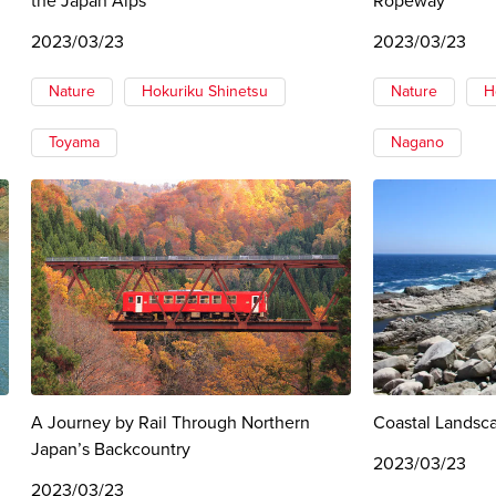
the Japan Alps
Ropeway
2023/03/23
2023/03/23
Nature
Hokuriku Shinetsu
Nature
H
Toyama
Nagano
A Journey by Rail Through Northern
Coastal Landsca
Japan’s Backcountry
2023/03/23
2023/03/23