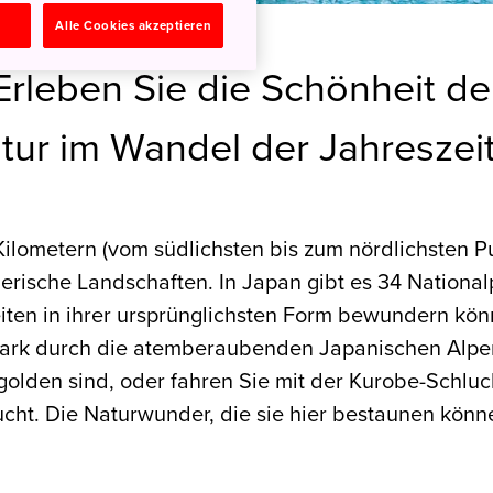
n
Alle Cookies akzeptieren
Erleben Sie die Schönheit de
tur im Wandel der Jahreszei
ilometern (vom südlichsten bis zum nördlichsten Pu
lerische Landschaften. In Japan gibt es 34 National
ten in ihrer ursprünglichsten Form bewundern kön
rk durch die atemberaubenden Japanischen Alpen,
 golden sind, oder fahren Sie mit der Kurobe-Schlu
ht. Die Naturwunder, die sie hier bestaunen könne