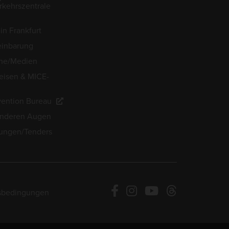
kehrszentrale
in Frankfurt
einbarung
he/Medien
eisen & MICE-
ention Bureau
anderen Augen
ungen/Tenders
sbedingungen