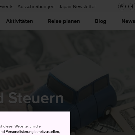
Events
Ausschreibungen
Japan-Newsletter
Aktivitäten
Reise planen
Blog
New
d Steuern
f dieser Website, um die
nd Personalisierung bereitzustellen,