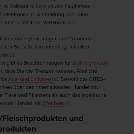
 im Zollkontrollbereich des Flughafens
die elektronische Anmeldung über eine
 nutzen. Weitere [Verfahren der
glish/summary/passenger.htm "") können
achen Sie sich also unbedingt mit allen
rtraut.
rn gibt es Beschränkungen für
Zollfreigrenzen
er, dass Sie die Grenzen kennen. Ähnliche
 für
Aus- und Einfuhren
. Sowohl das CITES-
en über den internationalen Handel mit
r Tiere und Pflanzen) als auch das japanische
ionalen Handel mit
Elfenbein
h/Fleischprodukten und
produkten