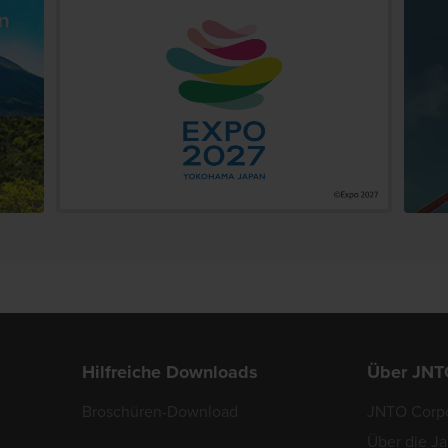
Hilfreiche Downloads
Über JNT
Broschüren-Download
JNTO Corpo
Über die J