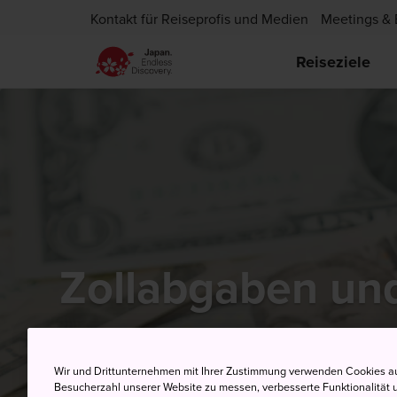
Kontakt für Reiseprofis und Medien
Meetings & 
Reiseziele
Zollabgaben un
Wir und Drittunternehmen mit Ihrer Zustimmung verwenden Cookies au
Besucherzahl unserer Website zu messen, verbesserte Funktionalität u