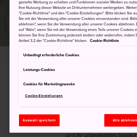
gezielte Werbung zu schalten und Funktionen sozialer Medien zu nutz
Ihre Nutzung dieser Website an Drittunternehmen weitergeben. Weitere
"Cookie-Richtlinie" und den "Cookie-Einstellungen". Bitte klicken Sie a
Sie mit der Verwendung aller unserer Cookies einverstanden sind. Bitte
ablehnen", wenn Sie die Verwendung aller unserer Cookies ablehnen. 
auf "Aktiv", wenn Sie mit der Verwendung eines Teils unserer Cookies 
können Sie Ihre Zustimmung jederzeit ändern oder widerrufen, indem S
Artikel 3.2 der "Cookie-Richtlinie" klicken.
Cookie-Richtlinie
HOME
Hilfe bei der Planung
Zollabgaben un
Unbedingt erforderliche Cookies
Leistungs-Cookies
Cookies für Marketingzwecke
Japanischer Zollb
Cookie-Einstellungen
Die
offizielle Website der ja
vertrauenswürdigste Quelle f
japanischen Zöllen und Abga
Auswahl speichern
Alle ablehne
bei der Zollabfertigung eine 
und Ihr unbegleitetes Gepäck