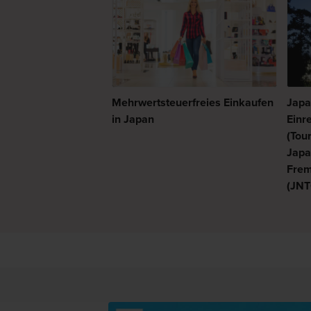
Mehrwertsteuerfreies Einkaufen
Japa
in Japan
Einr
(Tour
Japa
Frem
(JNT