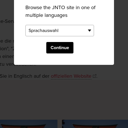
Browse the JNTO site in one of
multiple languages
ne-Service für alle, die nach Japan einreisen
e die notwendigen Informationen für die
Continue
ion", "Zoll" und "Tax-Free-Shopping" online
en einen QR-Code generieren, um die
 zu vereinfachen.
Sie in Englisch auf der
offiziellen Website
.