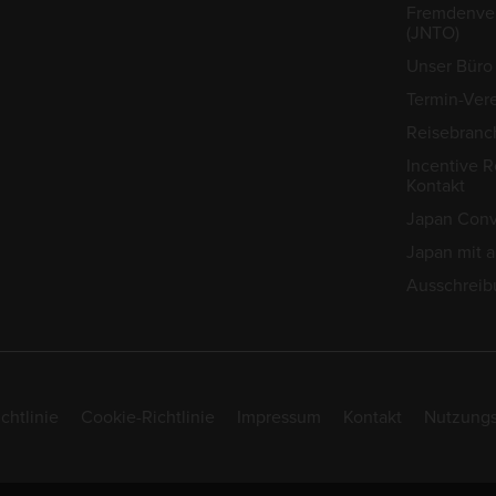
Fremdenver
(JNTO)
Unser Büro 
Termin-Ver
Reisebranc
Incentive R
Kontakt
Japan Conv
Japan mit 
Ausschreib
chtlinie
Cookie-Richtlinie
Impressum
Kontakt
Nutzung