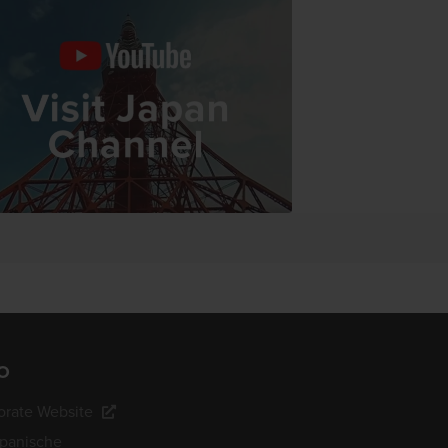
O
rate Website
apanische