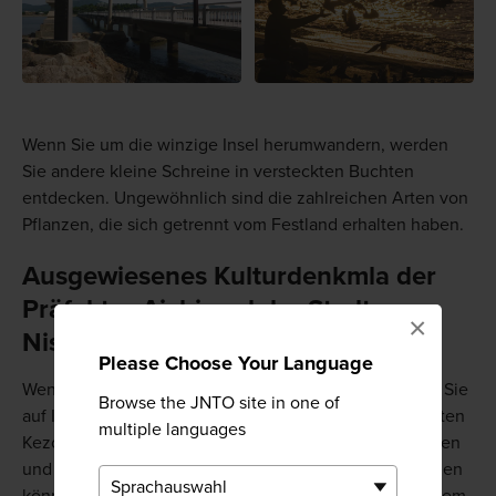
Wenn Sie um die winzige Insel herumwandern, werden
Sie andere kleine Schreine in versteckten Buchten
entdecken. Ungewöhnlich sind die zahlreichen Arten von
Pflanzen, die sich getrennt vom Festland erhalten haben.
Ausgewiesenes Kulturdenkmla der
Präfektur Aichi und der Stadt
×
Nishio
Please Choose Your Language
Wenn Sie die Gegend mit dem Auto erkunden, sollten Sie
Browse the JNTO site in one of
auf Ihrer Rückreise einen Abstecher zum 400 Jahre alten
multiple languages
Kezoji-Tempel machen, wo Sie einen schönen Teegarten
und das Grab von Kira Kozunosuke Yoshihisa besichtigen