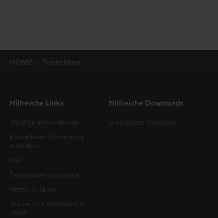
HOME
Takeshima
Hilfreiche Links
Hilfreiche Downloads
Wichtige Informationen
Broschüren-Download
Kostenloses Infomaterial
anfordern
FAQ
Reiseroutenvorschläge
Wetter in Japan
Touren und Aktivitäten in
Japan