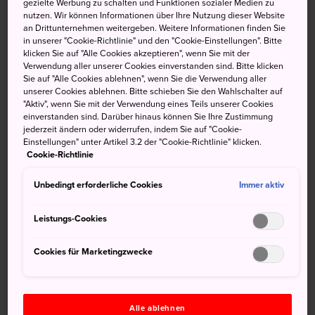
gezielte Werbung zu schalten und Funktionen sozialer Medien zu
anerkannt. Hier gibt es ungewöhnliche Pflanzenarten, wie
nutzen. Wir können Informationen über Ihre Nutzung dieser Website
die Bambusart Suhouchiku – auf Japanisch take, wovon
an Drittunternehmen weitergeben. Weitere Informationen finden Sie
sich der Name der Insel ableitet – und einen pittoresken
in unserer "Cookie-Richtlinie" und den "Cookie-Einstellungen". Bitte
klicken Sie auf "Alle Cookies akzeptieren", wenn Sie mit der
Schrein. Der Schrein ist das einzige Gebäude der Insel.
Verwendung aller unserer Cookies einverstanden sind. Bitte klicken
Sie auf "Alle Cookies ablehnen", wenn Sie die Verwendung aller
Anfahrt
unserer Cookies ablehnen. Bitte schieben Sie den Wahlschalter auf
"Aktiv", wenn Sie mit der Verwendung eines Teils unserer Cookies
einverstanden sind. Darüber hinaus können Sie Ihre Zustimmung
Der zur Insel führende Damm ist nur 15 Gehminuten vom
jederzeit ändern oder widerrufen, indem Sie auf "Cookie-
Bahnhof Gamagori entfernt.
Einstellungen" unter Artikel 3.2 der "Cookie-Richtlinie" klicken.
Cookie-Richtlinie
Vom
Bahnhof Nagoya
aus benötigt der Zug der JR
Tokaido Line in Richtung Toyohashi nur 45 Minuten bis
Unbedingt erforderliche Cookies
Immer aktiv
Gamagori.
Leistungs-Cookies
Cookies für Marketingzwecke
Alle ablehnen