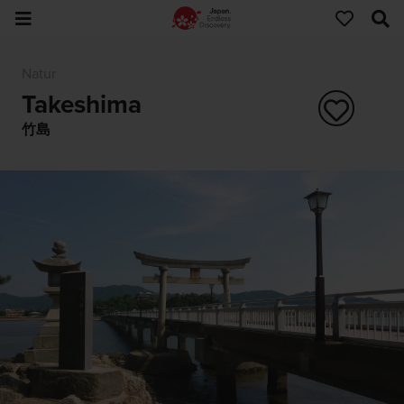
Natur
Takeshima
竹島