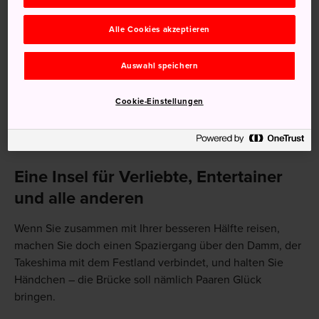
Alle Cookies akzeptieren
Auswahl speichern
Cookie-Einstellungen
Eine Insel für Verliebte, Entertainer
und alle anderen
Wenn Sie zusammen mit Ihrer besseren Hälfte reisen,
machen Sie doch einen Spaziergang über den Damm, der
Takeshima mit dem Festland verbindet, und halten Sie
Händchen – die Brücke soll nämlich Paaren Glück
bringen.