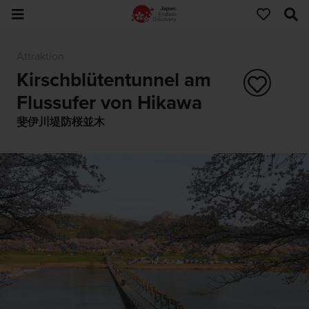
Attraktion
Kirschblütentunnel am
Flussufer von Hikawa
斐伊川堤防桜並木