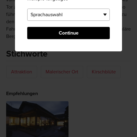
Tor zur abgelegenen und mythischen Region Okuizumo
führt die Bahnlinie von Kisuki in die Berge und weiter zu
den Skigebieten um den Berg Hiba in Hiroshima. Eine
Fahrt mit der malerischen Orochi-Bahn bietet spektakuläre
Continue
Bergblicke.
Stichworte
Attraktion
Malerischer Ort
Kirschblüte
Empfehlungen