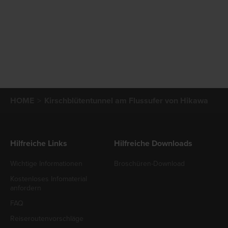
HOME
Kirschblütentunnel am Flussufer von Hikawa
Hilfreiche Links
Hilfreiche Downloads
Wichtige Informationen
Broschüren-Download
Kostenloses Infomaterial
anfordern
FAQ
Reiseroutenvorschläge