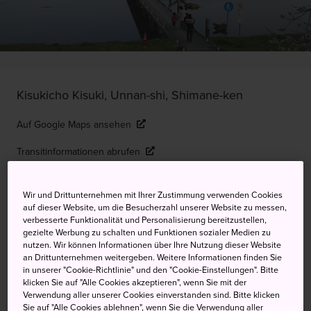
Kisukicho Kisuki, Unnan-shi, Shimane-ken
Auf Google Maps ansehen
Transitinformationen abrufen
Wir und Drittunternehmen mit Ihrer Zustimmung verwenden Cookies
STICHWORTE
KARTE
auf dieser Website, um die Besucherzahl unserer Website zu messen,
verbesserte Funktionalität und Personalisierung bereitzustellen,
gezielte Werbung zu schalten und Funktionen sozialer Medien zu
nutzen. Wir können Informationen über Ihre Nutzung dieser Website
Wunderschöne Kirschblüten und
an Drittunternehmen weitergeben. Weitere Informationen finden Sie
in unserer "Cookie-Richtlinie" und den "Cookie-Einstellungen". Bitte
eine langsame Lebensweise
klicken Sie auf "Alle Cookies akzeptieren", wenn Sie mit der
Verwendung aller unserer Cookies einverstanden sind. Bitte klicken
Die Ufer des Flusses Hikawa in der Stadt Kisuki sind mit
Sie auf "Alle Cookies ablehnen", wenn Sie die Verwendung aller