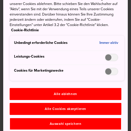
unserer Cookies ablehnen. Bitte schieben Sie den Wahlschalter auf
800 Kirschbäumen gesäumt und gehören zu den Top 100
"Aktiv", wenn Sie mit der Verwendung eines Teils unserer Cookies
der Kirschblütenaussichtspunkte in Japan. Besuchen Sie
einverstanden sind. Darüber hinaus können Sie Ihre Zustimmung
diesen Ort während des Unnan Sakura-Festes und
jederzeit ändern oder widerrufen, indem Sie auf "Cookie-
Einstellungen" unter Artikel 3.2 der "Cookie-Richtlinie" klicken.
genießen Sie ein dynamisches Kirschblütenerlebnis.
Cookie-Richtlinie
Unbedingt erforderliche Cookies
Immer aktiv
Nicht verpassen
Leistungs-Cookies
Das imposante Feuerwerk über den
Cookies für Marketingzwecke
Kirschbäumen
Ein Foto von der Fußgängerbrücke Negai
machen
Alle ablehnen
Das auf dem Fest angebotene Essen genießen
Alle Cookies akzeptieren
Auswahl speichern
Anfahrt