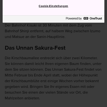
Cookie-Einstellungen
Vom Bahnhof Kisuki auf der Kisuki Line gehen Sie zu Fuß
am Flussufer entlang.
Der Bahnhof Kisuki ist 30 Minuten mit dem Zug vom
Bahnhof Shinji entfernt, auf halbem Weg zwischen Izumo
und Matsue an der Sanin-Hauptlinie.
Das Unnan Sakura-Fest
Die Kirschbaumallee erstreckt sich über zwei Kilometer.
Sie können damit leicht Ihren eigenen Baum finden, unter
dem Sie sitzen können. Das Unnan Sakura-Fest findet von
Mitte Februar bis Ende April statt, wobei der Höhepunkt
der Kirschbaumblüte erst einige Wochen vorher bekannt
gegeben wird. Bringen Sie Ihr eigenes Essen mit oder
besuchen Sie einen der vielen Stände vor Ort, die
Mahlzeiten anbieten.