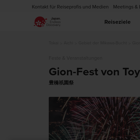
Kontakt für Reiseprofis und Medien
Meetings & 
Reiseziele
Tokai
Aichi
Gebiet der Mikawa-Bucht
Gio
Feste & Veranstaltungen
Gion-Fest von To
豊橋祇園祭