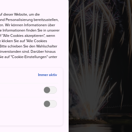
f dieser Website, um die
nd Personalisierung bereitzustellen,
en. Wir können Informationen über
 Informationen finden Sie in unserer
uf "Alle Cookies akzeptieren", wenn
 klicken Sie auf "Alle Cookies
Bitte schieben Sie den Wahlschalter
einverstanden sind. Darüber hinaus
ie auf "Cookie-Einstellungen" unter
Immer aktiv