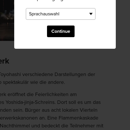
Continue
erk
Toyohashi verschiedene Darstellungen der
o spektakulär wie die andere.
k eröffnet die Feierlichkeiten am
s Yoshida-jinja-Schreins. Dort soll es um das
anden sein. Bürger aus acht lokalen Vierteln
uerwerkskanonen an. Eine Flammenkaskade
 Nachthimmel und bedeckt die Teilnehmer mit