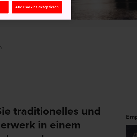
n
Alle Cookies akzeptieren
n
e traditionelles und
Emp
erwerk in einem