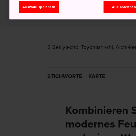
Auswahl speichern
Alle ablehne
2 Sekiya-cho, Toyohashi-shi, Aichi-ke
STICHWORTE
KARTE
Kombinieren Si
modernes Feu