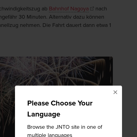
chwindigkeitszug ab
Bahnhof Nagoya
nach
ungefähr 30 Minuten. Alternativ dazu können
nellzug nehmen. Die Fahrt dauert dann etwa 1
×
Please Choose Your
Language
Browse the JNTO site in one of
multiple languages