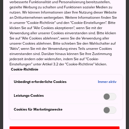
verbesserte Funktionalität und Personalisierung bereitzustellen,
mit seinem interessanten Profil.
gezielte Werbung zu schalten und Funktionen sozialer Medien zu
nutzen. Wir können Informationen über Ihre Nutzung dieser Website
Der Berg hat eine relativ sanfte Neigung und ist mit nur
an Drittunternehmen weitergeben. Weitere Informationen finden Sie
in unserer "Cookie-Richtlinie" und den "Cookie-Einstellungen". Bitte
580 Metern nicht allzu hoch. Manchmal präsentiert er sich
klicken Sie auf "Alle Cookies akzeptieren", wenn Sie mit der
sattgrün mit üppiger Vegetation, und manchmal sieht er
Verwendung aller unserer Cookies einverstanden sind. Bitte klicken
eher aus wie eine umgedrehte schneebedeckte
Sie auf "Alle Cookies ablehnen", wenn Sie die Verwendung aller
unserer Cookies ablehnen. Bitte schieben Sie den Wahlschalter auf
Reisschale. Wenn Sie ihn nicht von oben betrachten,
"Aktiv", wenn Sie mit der Verwendung eines Teils unserer Cookies
kämen Sie kaum auf die Idee, dass dieser
einverstanden sind. Darüber hinaus können Sie Ihre Zustimmung
überdimensionale Hügel ein Vulkan ist.
jederzeit ändern oder widerrufen, indem Sie auf "Cookie-
Einstellungen" unter Artikel 3.2 der "Cookie-Richtlinie" klicken.
Cookie-Richtlinie
Unbedingt erforderliche Cookies
Immer aktiv
Nicht verpassen
Leistungs-Cookies
Panoramablick auf den Fuji, Oshima und die Izu
Inseln im Pazifischen Ozean
Cookies für Marketingzwecke
Bogenschießen im Krater eines Vulkans
Den Izu Shaboten Zoo, den man vom Berggipfel