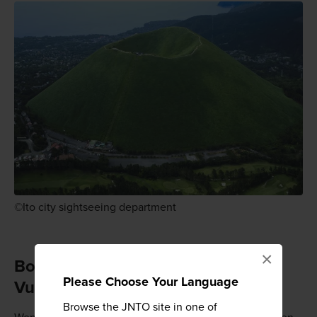
©Ito city sightseeing department
×
Bogenschießen im Inneren eines
Please Choose Your Language
Vulkankraters
Browse the JNTO site in one of