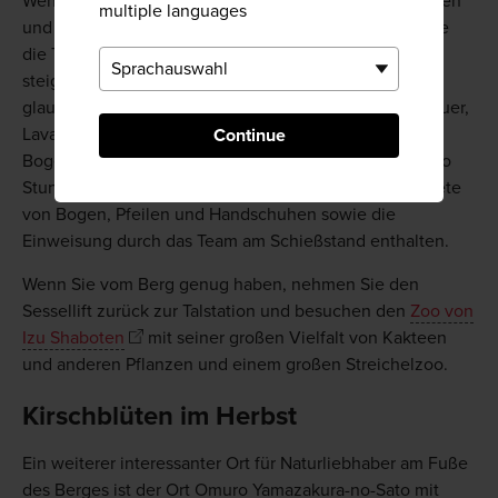
Wenn Sie mehr tun möchten, als nur spazieren zu gehen
multiple languages
und die fantastische Aussicht zu genießen, können Sie
die Treppe hinunter in den Vulkankrater von Omuro
steigen und sich im Bogenschießen üben. Kaum zu
glauben, aber der Schlund eines Vulkans, der einst Feuer,
Lava, Schwefel und Asche produzierte, ist heute ein
Continue
Bogenschießstand. In der Gebühr von nur 1500 Yen pro
Stunde (für Erwachsene ab der Oberstufe) sind die Miete
von Bogen, Pfeilen und Handschuhen sowie die
Einweisung durch das Team am Schießstand enthalten.
Wenn Sie vom Berg genug haben, nehmen Sie den
Sessellift zurück zur Talstation und besuchen den
Zoo von
Izu Shaboten
mit seiner großen Vielfalt von Kakteen
und anderen Pflanzen und einem großen Streichelzoo.
Kirschblüten im Herbst
Ein weiterer interessanter Ort für Naturliebhaber am Fuße
des Berges ist der Ort Omuro Yamazakura-no-Sato mit