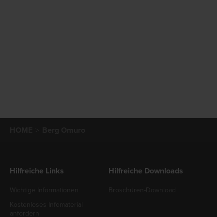
HOME
Berg Omuro
Hilfreiche Links
Hilfreiche Downloads
Wichtige Informationen
Broschüren-Download
Kostenloses Infomaterial
anfordern