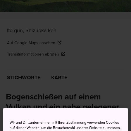
Ito-gun, Shizuoka-ken
Auf Google Maps ansehen
Transitinformationen abrufen
STICHWORTE
KARTE
Bogenschießen auf einem
Vulkan und ein nahe gelegener
Zoo
Wir und Drittunternehmen mit Ihrer Zustimmung verwenden Cookies
auf dieser Website, um die Besucherzahl unserer Website zu messen,
Unweit der Küstenstadt
Ito
erhebt sich der Berg Omuro