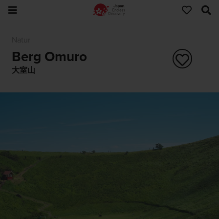
Natur
Berg Omuro
大室山