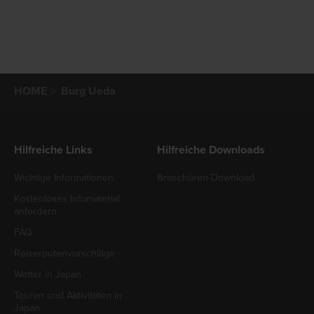
HOME
Burg Ueda
Hilfreiche Links
Hilfreiche Downloads
Wichtige Informationen
Broschüren-Download
Kostenloses Infomaterial
anfordern
FAQ
Reiseroutenvorschläge
Wetter in Japan
Touren und Aktivitäten in
Japan