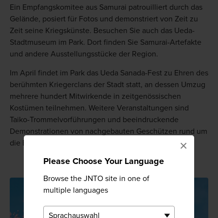
Ein Empfangskomitee aus Samurai patrouilliert durch das
Gelände, posiert für Fotos und demonstriert von Zeit zu
Zeit seine Kriegskünste. Besuchen Sie auch das Ueda-
Stadtmuseum im Park. Dort finden Sie Samurai-Artefakte
und andere Ausstellungsstücke der Region.
Im April findet im Park das Ueda Sanada-Fest zu Ehren des
berühmten Kriegerclans der Stadt statt, an dessen Umzug
mehrere hundert Mitwirkende in zeitgenössischen
Kostümen teilnehmen. Weitere Veranstaltungen sind
Taiko-Trommelvorführungen und beeindruckende
Demonstrationen von nachgebauten Geschützen rund um
×
die Burg.
Please Choose Your Language
Browse the JNTO site in one of
multiple languages