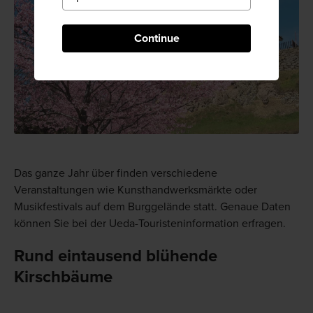
Continue
Das ganze Jahr über finden verschiedene
Veranstaltungen wie Kunsthandwerksmärkte oder
Musikfestivals auf dem Burggelände statt. Genaue Daten
können Sie bei der Ueda-Touristeninformation erfragen.
Rund eintausend blühende
Kirschbäume