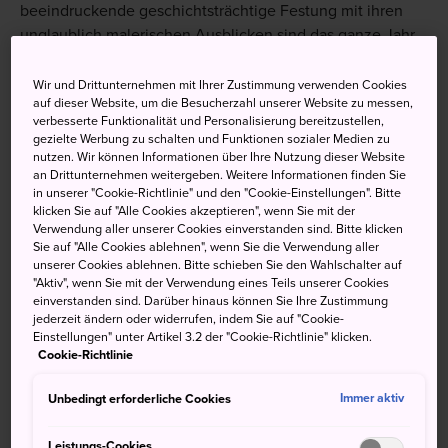
beeindruckende geschichtsträchtige Festung mit ihren
unglaublich malerischen Ausblicken sind das ganze Jahr
über einen Besuch wert.
Wir und Drittunternehmen mit Ihrer Zustimmung verwenden Cookies
auf dieser Website, um die Besucherzahl unserer Website zu messen,
verbesserte Funktionalität und Personalisierung bereitzustellen,
gezielte Werbung zu schalten und Funktionen sozialer Medien zu
Nicht verpassen
nutzen. Wir können Informationen über Ihre Nutzung dieser Website
an Drittunternehmen weitergeben. Weitere Informationen finden Sie
in unserer "Cookie-Richtlinie" und den "Cookie-Einstellungen". Bitte
Gönnen Sie sich ein Oyaki-Klößchen, während
klicken Sie auf "Alle Cookies akzeptieren", wenn Sie mit der
Sie durch die Anlage schlendern
Verwendung aller unserer Cookies einverstanden sind. Bitte klicken
Sie auf "Alle Cookies ablehnen", wenn Sie die Verwendung aller
Besuchen Sie eine der lebhaften saisonalen
unserer Cookies ablehnen. Bitte schieben Sie den Wahlschalter auf
Veranstaltungen der Burg
"Aktiv", wenn Sie mit der Verwendung eines Teils unserer Cookies
einverstanden sind. Darüber hinaus können Sie Ihre Zustimmung
Entdecken Sie den verborgenen Brunnen, der
jederzeit ändern oder widerrufen, indem Sie auf "Cookie-
Einstellungen" unter Artikel 3.2 der "Cookie-Richtlinie" klicken.
mit einem geheimen Tunnel unter dem
Cookie-Richtlinie
Burggelände verbunden sein soll
Unbedingt erforderliche Cookies
Immer aktiv
Leistungs-Cookies