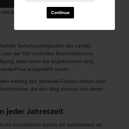
Continue
ITORS BUREAU
ubender Sehenswürdigkeiten des Landes
 Liste der 100 schönsten Kirschblütenorte
digung. Aber wenn Sie angekommen sind,
mazaki-Fluss ausgewählt wurde.
ifen entlang des Yamazaki-Flusses stehen über
irschbäume, die den Weg säumen und deren
 jeder Jahreszeit
 der Kirschblüten-Saison am beliebtesten ist,