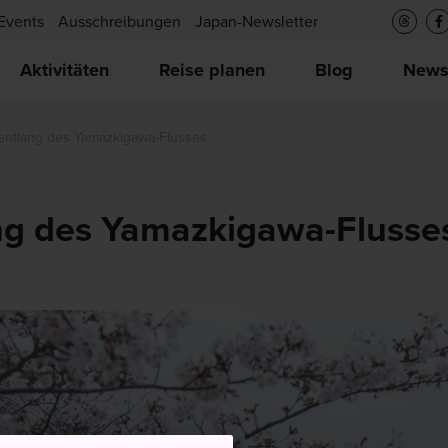
Events
Ausschreibungen
Japan-Newsletter
Aktivitäten
Reise planen
Blog
New
 entlang des Yamazkigawa-Flusses
ang des Yamazkigawa-Flusse