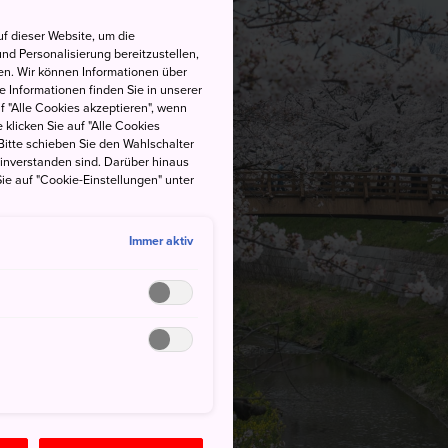
f dieser Website, um die
nd Personalisierung bereitzustellen,
en. Wir können Informationen über
 Informationen finden Sie in unserer
uf "Alle Cookies akzeptieren", wenn
 klicken Sie auf "Alle Cookies
Bitte schieben Sie den Wahlschalter
einverstanden sind. Darüber hinaus
ie auf "Cookie-Einstellungen" unter
Immer aktiv