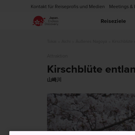
Kontakt für Reiseprofis und Medien
Meetings & 
Reiseziele
Tokai
Aichi
Äußeres Nagoya
Kirschblüte
Attraktion
Kirschblüte entl
山崎川