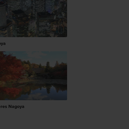
oya
res Nagoya