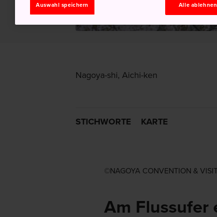
Auswahl speichern
Alle ablehne
Nagoya-shi, Aichi-ken
STICHWORTE
KARTE
©️NAGOYA CONVENTION & VIS
Am Flussufer 