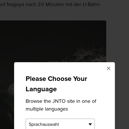
of Nagoya nach 20 Minuten mit der U-Bahn-
×
Please Choose Your
Language
Browse the JNTO site in one of
multiple languages