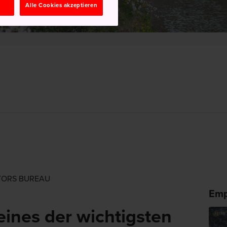
n
Alle Cookies akzeptieren
ITORS BUREAU
Emp
eines der wichtigsten