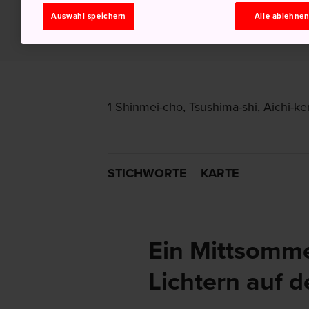
Auswahl speichern
Alle ablehne
1 Shinmei-cho, Tsushima-shi, Aichi-ke
STICHWORTE
KARTE
Ein Mittsomme
Lichtern auf 