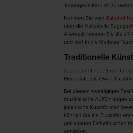
Tennogawa Park ist 20 Gehmi
Nehmen Sie vom
Bahnhof N
über die Haltestelle Sugaguc
Alternativ können Sie die JR
und dort in die Meitetsu Tsus
Traditionelle Kün
Jedes Jahr findet Ende Juli 
Fluss statt: das Owari Tsushim
Bei diesem zweitägigen Fest
musikalische Aufführungen des
japanische Kunstformen bew
können Sie am Flussufer entla
gekleideten Einheimischen m
genießen.