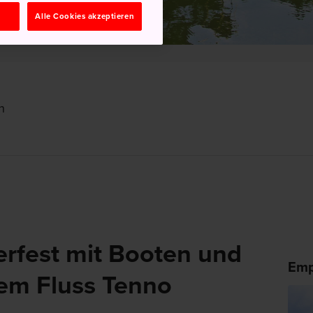
n
Alle Cookies akzeptieren
n
rfest mit Booten und
Emp
dem Fluss Tenno