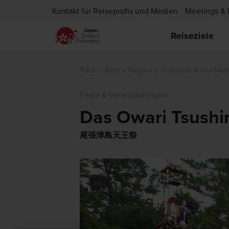
Kontakt für Reiseprofis und Medien
Meetings & 
Reiseziele
Tokai
Aichi
Nagoya
Tsushima Tenno Mats
Feste & Veranstaltungen
Das Owari Tsushi
尾張津島天王祭