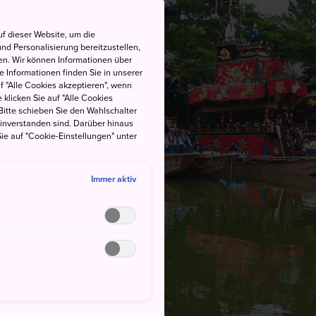
f dieser Website, um die
nd Personalisierung bereitzustellen,
en. Wir können Informationen über
 Informationen finden Sie in unserer
uf "Alle Cookies akzeptieren", wenn
 klicken Sie auf "Alle Cookies
Bitte schieben Sie den Wahlschalter
einverstanden sind. Darüber hinaus
ie auf "Cookie-Einstellungen" unter
Immer aktiv