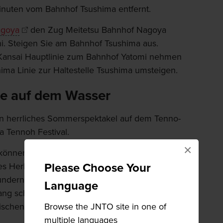
nuten vom Bahnhof Tsushima entfernt.
agoya
den Zug Meitetsu Bahnhof Nagoya
hi. Steigen Sie am Bahnhof Tsushima aus.
 Kansai Hauptlinie zum Bahnhof Yatomi nehmen
hima Linie zur Haltestelle Tsushima umsteigen.
ste auf dem Wasser
ein herrliches Sommerspektakel auf dem Tenno-
a Tennoh Festival.
×
 können Sie Feuerwerke über dem Wasser,
Please Choose Your
 Herbstfests und andere traditionelle
undern. Zwischen den einzelnen Vorführungen
Language
ng schlendern und sich unter die in Yukata
Browse the JNTO site in one of
ischen, um das Festessen und die Getränke zu
multiple languages