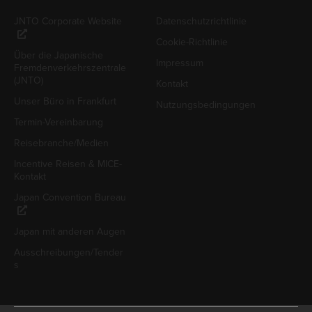
JNTO Corporate Website
Datenschutzrichtlinie
Cookie-Richtlinie
Über die Japanische
Impressum
Fremdenverkehrszentrale
(JNTO)
Kontakt
Unser Büro in Frankfurt
Nutzungsbedingungen
Termin-Vereinbarung
Reisebranche/Medien
Incentive Reisen & MICE-
Kontakt
Japan Convention Bureau
Japan mit anderen Augen
Ausschreibungen/Tender
s