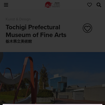
Kunst & Design
Tochigi Prefectural
Museum of Fine Arts
栃木県立美術館