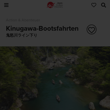
Action & Abenteuer
Kinugawa-Bootsfahrten
鬼怒川ライン下り