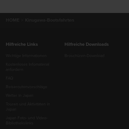
HOME
Kinugawa-Bootsfahrten
Hilfreiche Links
Hilfreiche Downloads
Wichtige Informationen
Broschüren-Download
Kostenloses Infomaterial
anfordern
FAQ
Reiseroutenvorschläge
Wetter in Japan
Touren und Aktivitäten in
Japan
Japan Foto- und Video-
Bibliothekslinks