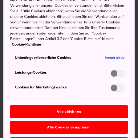
klicken Sie auf "Alle Cookies akzeptieren", wenn Sie mit der
Verwendung aller unserer Cookies einverstanden sind. Bitte klicken
Kinugawa Onsen
ist eines der beliebtesten Ziele in der
Sie auf "Alle Cookies ablehnen", wenn Sie die Verwendung aller
unserer Cookies ablehnen. Bitte schieben Sie den Wahlschalter auf
Präfektur Tochigi. Nicht weniger imposant ist die
"Aktiv", wenn Sie mit der Verwendung eines Teils unserer Cookies
Landschaft um den Fluss Kinugawa, die als eine der
einverstanden sind. Darüber hinaus können Sie Ihre Zustimmung
dramatischsten in Japan gilt. Nehmen Sie an der
jederzeit ändern oder widerrufen, indem Sie auf "Cookie-
Einstellungen" unter Artikel 3.2 der "Cookie-Richtlinie" klicken.
Kinugawa Line Kudari River Cruise in traditionellen
Cookie-Richtlinie
Holzbooten teil und genießen Sie die fantastische
Aussicht.
Unbedingt erforderliche Cookies
Immer aktiv
Anfahrt
Leistungs-Cookies
Die Ablegestelle der Bootsfahrt liegt vom Bahnhof
Cookies für Marketingzwecke
Kinugawa Onsen einen kurzen Spaziergang entfernt.
Nach Ihrer Bootstour können Sie den kostenlosen Shuttle-
Bus bis zum Bahnhof Kinugawa Onsen nehmen.
Alle ablehnen
Kurzinfo
Alle Cookies akzeptieren
Die Fahrten dauern 30 bis 40 Minuten.