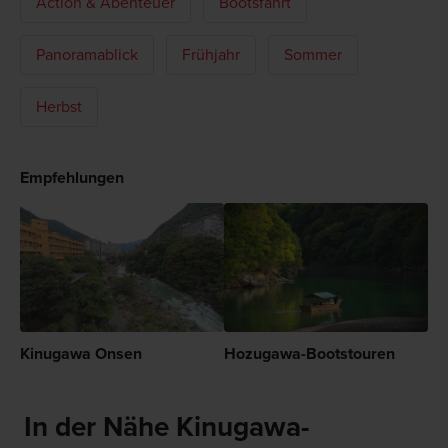
Action & Abenteuer
Bootsfahrt
Panoramablick
Frühjahr
Sommer
Herbst
Empfehlungen
Kinugawa Onsen
Hozugawa-Bootstouren
In der Nähe Kinugawa-