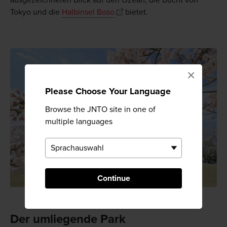
ausgezeichneten Blick auf den Ozean, die Bucht von
Tokyo und die
Halbinsel Boso
bietet.
×
Please Choose Your Language
Browse the JNTO site in one of
multiple languages
Continue
Der umliegende Park