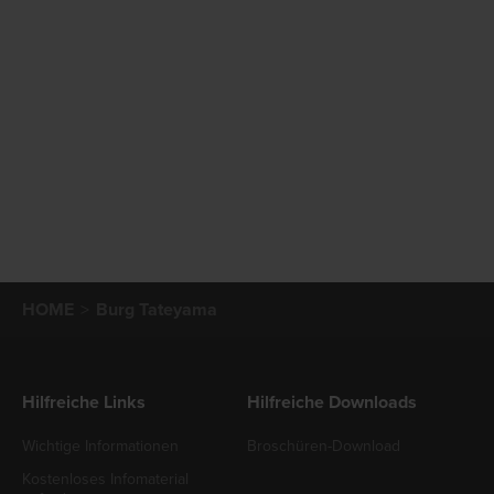
HOME
Burg Tateyama
Hilfreiche Links
Hilfreiche Downloads
Wichtige Informationen
Broschüren-Download
Kostenloses Infomaterial