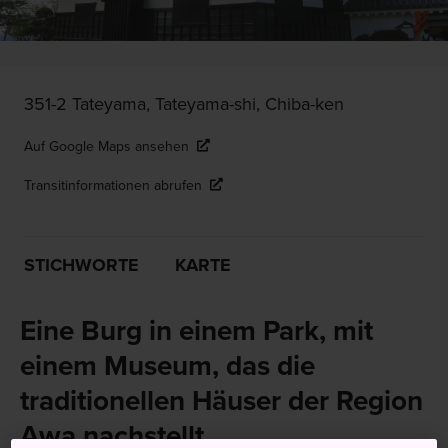
351-2 Tateyama, Tateyama-shi, Chiba-ken
Auf Google Maps ansehen
Transitinformationen abrufen
STICHWORTE
KARTE
Eine Burg in einem Park, mit
einem Museum, das die
traditionellen Häuser der Region
Awa nachstellt