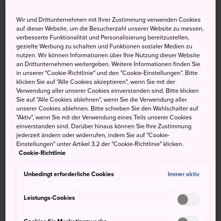
Die Burg Tateyama befindet sich in
Chiba
, auf dem 66
Wir und Drittunternehmen mit Ihrer Zustimmung verwenden Cookies
Meter hohen Hügel des Shiroyama-Parks. Dieser
auf dieser Website, um die Besucherzahl unserer Website zu messen,
verbesserte Funktionalität und Personalisierung bereitzustellen,
historische Ort bietet einen wunderbaren Blick auf das
gezielte Werbung zu schalten und Funktionen sozialer Medien zu
Umland.
nutzen. Wir können Informationen über Ihre Nutzung dieser Website
an Drittunternehmen weitergeben. Weitere Informationen finden Sie
Kurzinfo
in unserer "Cookie-Richtlinie" und den "Cookie-Einstellungen". Bitte
klicken Sie auf "Alle Cookies akzeptieren", wenn Sie mit der
Verwendung aller unserer Cookies einverstanden sind. Bitte klicken
Sie auf "Alle Cookies ablehnen", wenn Sie die Verwendung aller
Die heutige Burg wurde auf den Grundmauern der
unserer Cookies ablehnen. Bitte schieben Sie den Wahlschalter auf
"Aktiv", wenn Sie mit der Verwendung eines Teils unserer Cookies
Maruoka-Burg errichtet, von der es keine Aufzeichnungen
einverstanden sind. Darüber hinaus können Sie Ihre Zustimmung
über ihr ursprüngliches Aussehen gibt
jederzeit ändern oder widerrufen, indem Sie auf "Cookie-
Einstellungen" unter Artikel 3.2 der "Cookie-Richtlinie" klicken.
Der die Burg umgebende Park ist ein beliebter Ort
Cookie-Richtlinie
während der Kirschblüte und zur Vogelbeobachtung
Unbedingt erforderliche Cookies
Immer aktiv
Anfahrt
Leistungs-Cookies