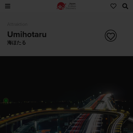
Attraktion
Umihotaru
海ほたる