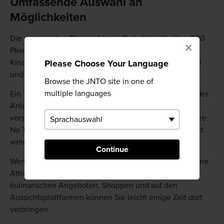
Umfassende Auswahl an
Möglichkeiten
Die unteren drei Ebenen bieten Parkplätze für über 500
×
Pkws und Lkws. In der fünften Etage gibt es einen
Kinoraum, der Ihnen mehr über den Bau der Aqua-Line
Please Choose Your Language
und Umihotaru PA verrät.
Browse the JNTO site in one of
multiple languages
Ein Turm in der Mitte der Insel sorgt für die Belüftung der
Anlage. Ein Turm zwischen Umihotaru und Kawasaki
versorgt den Tunnel mit Luft, was ihm den Namen „Kaze
No To“ einbrachte, der mit „Turm des Windes“ übersetzt
werden kann.
Continue
Wenn Sie durch die Aqua-Line fahren, ist Umihotaru eine
Attraktion, die Sie gesehen haben müssen. Mit
kulinarischen Angeboten, Shoppen und auf den
Aussichtsplattformen können Sie leicht einige Zeit dort
verbringen.