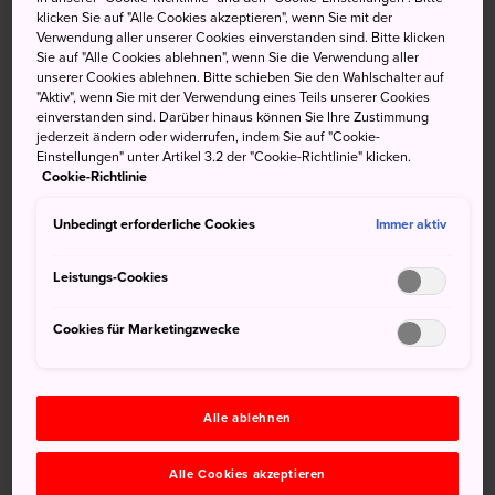
klicken Sie auf "Alle Cookies akzeptieren", wenn Sie mit der
Rastplatz, der auf dem Meer liegt. Er gehört zur Aqua-
Verwendung aller unserer Cookies einverstanden sind. Bitte klicken
Line, einer Autobahn-Mautstraße, die unter der Bucht von
Sie auf "Alle Cookies ablehnen", wenn Sie die Verwendung aller
Tokyo von Kisarazu in der Präfektur
Chiba
zur Präfektur
unserer Cookies ablehnen. Bitte schieben Sie den Wahlschalter auf
"Aktiv", wenn Sie mit der Verwendung eines Teils unserer Cookies
Kanagawa
verläuft. Der Tunnel führt bei Umihotaru PA
einverstanden sind. Darüber hinaus können Sie Ihre Zustimmung
wieder nach oben, wo Sie eine Rast einlegen, die
jederzeit ändern oder widerrufen, indem Sie auf "Cookie-
Aussicht genießen und vieles mehr unternehmen können.
Einstellungen" unter Artikel 3.2 der "Cookie-Richtlinie" klicken.
Cookie-Richtlinie
Kurzinfo
Unbedingt erforderliche Cookies
Immer aktiv
Leistungs-Cookies
Der Rastplatz verfügt über eine einzigartige Parkanlage,
die auf fünf Ebenen Restaurants, Läden und
Cookies für Marketingzwecke
Aussichtsplattformen beherbergt
Anfahrt
Alle ablehnen
Alle Cookies akzeptieren
Sie erreichen Umihotaru PA von beiden Seiten der Bucht