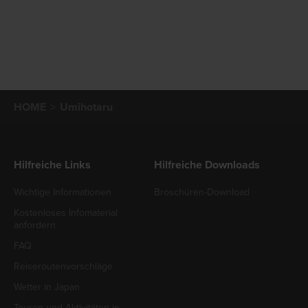
HOME
Umihotaru
Hilfreiche Links
Hilfreiche Downloads
Wichtige Informationen
Broschüren-Download
Kostenloses Infomaterial
anfordern
FAQ
Reiseroutenvorschläge
Wetter in Japan
Touren und Aktivitäten in