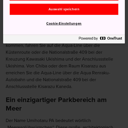
von Tokyo (
Kawasaki
oder Kisarazu).
Auswahl speichern
Von den Bahnhöfen Kawasaki und Kisarazu starten Busse
zur Insel. Überprüfen Sie den Fahrplan, wenn Sie Ihre
Cookie-Einstellungen
Reise planen.
Wenn Sie von Tokyo,
Yokohama
oder
Kawasaki
aus
kommen, fahren Sie auf die Aqua-Line über die
Küstenroute oder die Nationalstraße 409 bei der
Kreuzung Kawasaki Ukishima und der Anschlussstelle
Ukishima. Von Chiba oder dem Raum Kisarazu aus
erreichen Sie die Aqua-Line über die Aqua Renraku-
Autobahn und die Nationalstraße 409 bei der
Anschlussstelle Kisarazu Kaneda.
Ein einzigartiger Parkbereich am
Meer
Der Name Umihotaru PA bedeutet wörtlich
„Meeresglühwürmchen“. Diese große, architektonisch