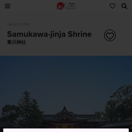
Geschichte
Samukawa-jinja Shrine
寒川神社