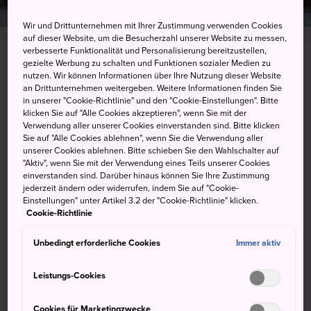
Wir und Drittunternehmen mit Ihrer Zustimmung verwenden Cookies
auf dieser Website, um die Besucherzahl unserer Website zu messen,
verbesserte Funktionalität und Personalisierung bereitzustellen,
gezielte Werbung zu schalten und Funktionen sozialer Medien zu
3916 Miyayama, Samukawa-machi, Koza-gun,
nutzen. Wir können Informationen über Ihre Nutzung dieser Website
Kanagawa-ken
an Drittunternehmen weitergeben. Weitere Informationen finden Sie
in unserer "Cookie-Richtlinie" und den "Cookie-Einstellungen". Bitte
klicken Sie auf "Alle Cookies akzeptieren", wenn Sie mit der
Auf Google Maps ansehen
Verwendung aller unserer Cookies einverstanden sind. Bitte klicken
Sie auf "Alle Cookies ablehnen", wenn Sie die Verwendung aller
Transitinformationen abrufen
unserer Cookies ablehnen. Bitte schieben Sie den Wahlschalter auf
"Aktiv", wenn Sie mit der Verwendung eines Teils unserer Cookies
einverstanden sind. Darüber hinaus können Sie Ihre Zustimmung
jederzeit ändern oder widerrufen, indem Sie auf "Cookie-
STICHWORTE
KARTE
Einstellungen" unter Artikel 3.2 der "Cookie-Richtlinie" klicken.
Cookie-Richtlinie
Unbedingt erforderliche Cookies
Immer aktiv
Stichworte
Leistungs-Cookies
Geschichte
Schrein
Tempel & Schreine
Cookies für Marketingzwecke