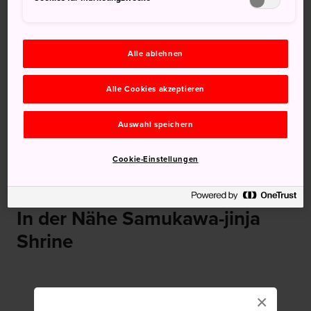
Empfehlungen
Alle ablehnen
Alle Cookies akzeptieren
Auswahl speichern
Cookie-Einstellungen
Shizuoka
Oboke & Koboke
In der Nähe Samukawa-jinja
Shrine
×