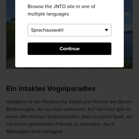
Browse the JNTO site in one of
multiple languages
Continue
Ein intaktes Vogelparadies
Hahajima ist ein Paradies für Vögel und Heimat des Bonin-
Brillenvogels, der nur hier vorkommt. Auf der Insel gibt es
keine öffentlichen Verkehrsmittel, aber es macht Spaß, sie
mit einem gemieteten Fahrrad zu erkunden. Auch
Mietwagen sind verfügbar.