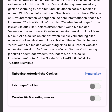
verbesserte Funktionalität und Personalisierung bereitzustellen,
Die rund 50 Kilometer südlich von
Chichijima
gelegene
gezielte Werbung zu schalten und Funktionen sozialer Medien zu
nutzen. Wir können Informationen über Ihre Nutzung dieser Website
Insel Hahajima ist das drittgrößte Eiland der
an Drittunternehmen weitergeben. Weitere Informationen finden Sie
Inselkette
Ogasawara
. Sie ist ein Paradies für Wildvögel,
in unserer "Cookie-Richtlinie" und den "Cookie-Einstellungen". Bitte
und in ihrem milden Klima gedeiht eine üppige
klicken Sie auf "Alle Cookies akzeptieren", wenn Sie mit der
Verwendung aller unserer Cookies einverstanden sind. Bitte klicken
Vegetation. Wanderwege auf der Insel bieten
Sie auf "Alle Cookies ablehnen", wenn Sie die Verwendung aller
atemberaubende Blicke auf eine großartige Naturkulisse.
unserer Cookies ablehnen. Bitte schieben Sie den Wahlschalter auf
"Aktiv", wenn Sie mit der Verwendung eines Teils unserer Cookies
Kurzinfo
einverstanden sind. Darüber hinaus können Sie Ihre Zustimmung
jederzeit ändern oder widerrufen, indem Sie auf "Cookie-
Einstellungen" unter Artikel 3.2 der "Cookie-Richtlinie" klicken.
Mögliche Aktivitäten auf der Insel sind Schnorcheln und
Cookie-Richtlinie
Wandern sowie Wal- und Delfinbeobachtung
Unbedingt erforderliche Cookies
Auf der Insel gibt es keine öffentlichen Verkehrsmittel
Immer aktiv
Das Hauptdorf wurde um den Hafen Oki herum gebaut
Leistungs-Cookies
Anfahrt
Cookies für Marketingzwecke
Hahajima erreicht man am besten von
Chichijima
aus