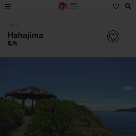
Natur
Hahajima
母島