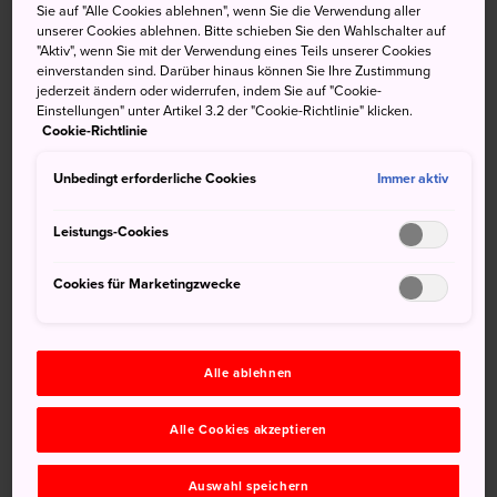
Sie auf "Alle Cookies ablehnen", wenn Sie die Verwendung aller
unserer Cookies ablehnen. Bitte schieben Sie den Wahlschalter auf
Der Showa Kinen Park in Tachikawa in Tokyo ist so groß,
"Aktiv", wenn Sie mit der Verwendung eines Teils unserer Cookies
dass Sie zu Fuß einen ganzen Tag bräuchten, um ihn
einverstanden sind. Darüber hinaus können Sie Ihre Zustimmung
komplett zu erkunden. Der Park ist bekannt für seine
jederzeit ändern oder widerrufen, indem Sie auf "Cookie-
Einstellungen" unter Artikel 3.2 der "Cookie-Richtlinie" klicken.
vielfältigen Blütenteppiche, die das Gelände fast
Cookie-Richtlinie
ganzjährig bedecken. Im Herbst bilden seine Reihen von
Ginkobäumen ebenfalls einen reizvollen Anblick und im
Unbedingt erforderliche Cookies
Immer aktiv
Winter ist der Park mit verträumten Winterlichtern
erleuchtet.
Leistungs-Cookies
Der Park veranstaltet im Sommer ein kolossales
Cookies für Marketingzwecke
Feuerwerkfestival, das Hunderttausende Besucher
anlockt.
Kurzinfo
Alle ablehnen
Alle Cookies akzeptieren
Der Park erstreckt sich über 160 Hektar
Er wurde zum Gedenken des 50. Jahrestags der
Auswahl speichern