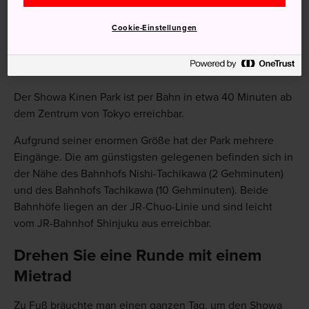
Regentschaft des Kaisers Showa angelegt
Cookie-Einstellungen
Anfahrt
Der Showa Kinen Park ist per Bahn in etwa 40 Minuten ab
dem Zentrum von Tokyo erreichbar.
Aufgrund seiner enormen Größe hat der Park mehrere
Eingänge. Die am günstigsten gelegenen befinden sich in
der Nähe des Bahnhofs Nishi-Tachikawa (2 Gehminuten)
und des Bahnhofs Tachikawa (10 Gehminuten). Beide
Bahnhöfe liegen an der JR-Chuo-Linie und sind leicht
vom JR-Bahnhof Shinjuku aus erreichbar.
Drehen Sie eine Runde mit einem
Mietrad
Zu Fuß bräuchte man einen ganzen Tag, um den Showa