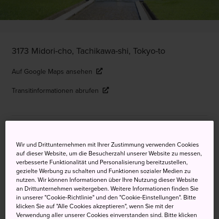
3173 Midori-cho, Tachikawa-shi, Tokyo-to
Auf Google Maps ansehen
Transitinformationen abrufen
STICHWORTE
KARTE
Wir und Drittunternehmen mit Ihrer Zustimmung verwenden Cookies
auf dieser Website, um die Besucherzahl unserer Website zu messen,
Weitläufiger Park mit
verbesserte Funktionalität und Personalisierung bereitzustellen,
gezielte Werbung zu schalten und Funktionen sozialer Medien zu
ganzjährigen Naturhighlights,
nutzen. Wir können Informationen über Ihre Nutzung dieser Website
an Drittunternehmen weitergeben. Weitere Informationen finden Sie
beliebt bei Spaziergängern,
in unserer "Cookie-Richtlinie" und den "Cookie-Einstellungen". Bitte
klicken Sie auf "Alle Cookies akzeptieren", wenn Sie mit der
Joggern und Radlern
Verwendung aller unserer Cookies einverstanden sind. Bitte klicken