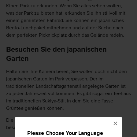
Kinen Park zu erkunden. Wenn Sie alles sehen wollen,
was der Park zu bieten hat, erkunden Sie ihn stillvoll mit
einem gemieteten Fahrrad. Sie können ein japanisches
Bento-Lunchpaket mitnehmen und auf der Suche nach
dem perfekten Picknickplatz durch das Gelände radeln.
Besuchen Sie den japanischen
Garten
Halten Sie Ihre Kamera bereit; Sie wollen doch nicht den
japanischen Garten im Park verpassen. Der im
traditionellen Landschaftsgartenstil angelegte Garten ist
zu jeder Jahreszeit vollkommen. Es gibt sogar ein Teehaus
im traditionellen Sukiya-Stil, in dem Sie eine Tasse
Grüntee genießen können.
Die aktuellen Informationen können abweichen, bitte
×
besuchen Sie daher auch die offizielle Website
Please Choose Your Language