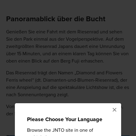
Panoramablick über die Bucht
Genießen Sie eine Fahrt mit dem Riesenrad und sehen
Sie den Park einmal aus der Vogelperspektive. Auf dem
zweitgrößten Riesenrad Japans dauert eine Umrundung
über 15 Minuten, und an einem klaren Tag können Sie von
oben einen Blick auf den Berg Fuji erhaschen.
Das Riesenrad trägt den Namen „Diamond and Flowers
Ferris wheel“ (dt. Diamanten-und-Blumen-Riesenrad), der
eine Anspielung auf die spektakuläre Lichtshow ist, die es
nach Sonnenuntergang zeigt.
Von dort aus bietet sich eine Fahrt mit dem Parkzug an,
×
der Sie zu allen Hauptattraktionen führt.
Please Choose Your Language
Browse the JNTO site in one of