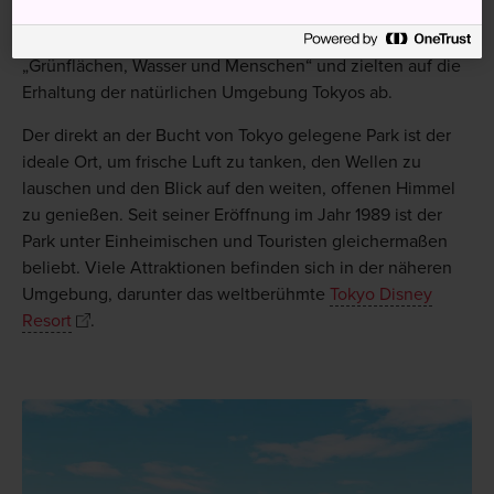
Die Bauarbeiten am Kasai-Küstenentwicklungsprojekt
begannen im Jahr 1985 auf Grundlage des Konzepts
„Grünflächen, Wasser und Menschen“ und zielten auf die
Erhaltung der natürlichen Umgebung Tokyos ab.
Der direkt an der Bucht von Tokyo gelegene Park ist der
ideale Ort, um frische Luft zu tanken, den Wellen zu
lauschen und den Blick auf den weiten, offenen Himmel
zu genießen. Seit seiner Eröffnung im Jahr 1989 ist der
Park unter Einheimischen und Touristen gleichermaßen
beliebt. Viele Attraktionen befinden sich in der näheren
Umgebung, darunter das weltberühmte
Tokyo Disney
Resort
.