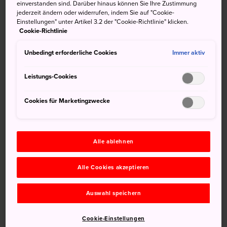
einverstanden sind. Darüber hinaus können Sie Ihre Zustimmung
zu sehen
jederzeit ändern oder widerrufen, indem Sie auf "Cookie-
Einstellungen" unter Artikel 3.2 der "Cookie-Richtlinie" klicken.
Cookie-Richtlinie
Unbedingt erforderliche Cookies
Anfahrt
Immer aktiv
Leistungs-Cookies
Der Kasai-Rinkai-Park ist vom Bahnhof Tokyo leicht mit
dem Zug erreichbar.
Cookies für Marketingzwecke
Steigen Sie am
Bahnhof Tokyo
in die U-Bahn-Linie
Keiyo in Richtung Kasai Rinkai Koen ein, die direkt am
Parkeingang hält. Der Kasai-Rinkai-Park ist auch eine
Alle ablehnen
Haltestelle des Tokyo-Wasserbusses, der zwischen
Asakusa, Odaiba und einigen weiteren Haltestellen
Alle Cookies akzeptieren
verkehrt.
Grünflächen, Wasser und
Auswahl speichern
Menschen
Cookie-Einstellungen