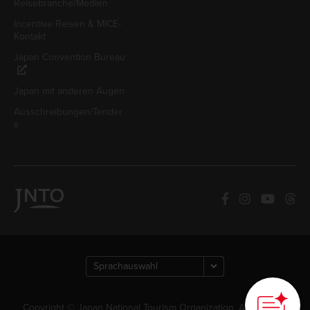
Reisebranche/Medien
Incentive Reisen & MICE-
Kontakt
Japan Convention Bureau
Japan mit anderen Augen
Ausschreibungen/Tender
s
Copyright © Japan National Tourism Organization. Alle Rechte