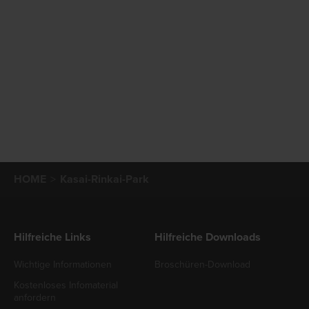
HOME
Kasai-Rinkai-Park
Hilfreiche Links
Hilfreiche Downloads
Wichtige Informationen
Broschüren-Download
Kostenloses Infomaterial
anfordern