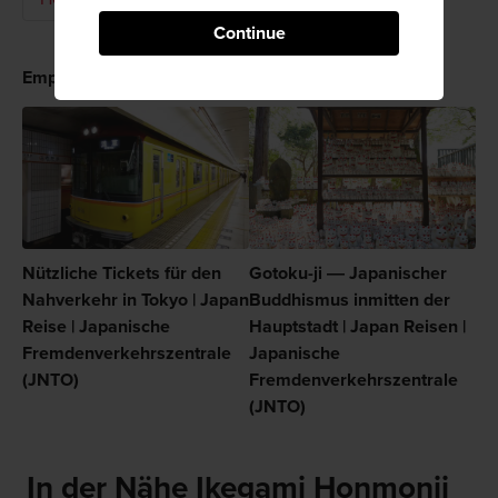
Continue
Empfehlungen
Nützliche Tickets für den
Gotoku-ji ― Japanischer
Nahverkehr in Tokyo | Japan
Buddhismus inmitten der
Reise | Japanische
Hauptstadt | Japan Reisen |
Fremdenverkehrszentrale
Japanische
(JNTO)
Fremdenverkehrszentrale
(JNTO)
In der Nähe Ikegami Honmonji