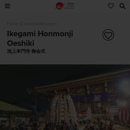
Feste & Veranstaltungen
Ikegami Honmonji
Oeshiki
池上本門寺 御会式