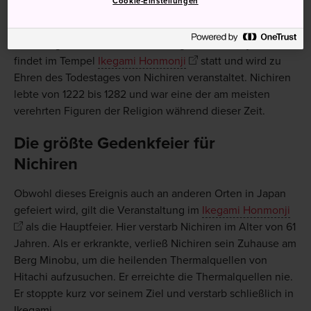
Cookie-Einstellungen
Figuren des Buddhismus
Das riesige buddhistische Fest Ikegami Honmonji Oeshiki
findet im Tempel
Ikegami Honmonji
statt und wird zu
Ehren des Todestages von Nichiren veranstaltet. Nichiren
lebte von 1222 bis 1282 und war eine der am meisten
verehrten Figuren der Religion während dieser Zeit.
Die größte Gedenkfeier für
Nichiren
Obwohl dieses Ereignis auch an anderen Orten in Japan
gefeiert wird, gilt die Veranstaltung im
Ikegami Honmonji
als die Hauptfeier. Hier verstarb Nichiren im Alter von 61
Jahren. Als er erkrankte, verließ Nichiren sein Zuhause am
Berg Minobu, um die heilenden Thermalquellen von
Hitachi aufzusuchen. Er erreichte die Thermalquellen nie.
Er stoppte kurz vor seinem Ziel und verstarb schließlich in
Ikegami.