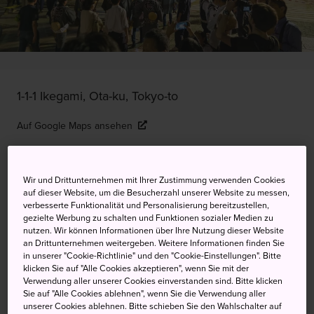
1-1-1 Ikegami, Ota-ku, Tokyo-to
Auf Google Maps ansehen
Transitinformationen abrufen
Wir und Drittunternehmen mit Ihrer Zustimmung verwenden Cookies
auf dieser Website, um die Besucherzahl unserer Website zu messen,
verbesserte Funktionalität und Personalisierung bereitzustellen,
STICHWORTE
KARTE
gezielte Werbung zu schalten und Funktionen sozialer Medien zu
nutzen. Wir können Informationen über Ihre Nutzung dieser Website
an Drittunternehmen weitergeben. Weitere Informationen finden Sie
Eine Gedenkfeier, die jedes Jahr
in unserer "Cookie-Richtlinie" und den "Cookie-Einstellungen". Bitte
klicken Sie auf "Alle Cookies akzeptieren", wenn Sie mit der
300.000 Gäste anlockt
Verwendung aller unserer Cookies einverstanden sind. Bitte klicken
Sie auf "Alle Cookies ablehnen", wenn Sie die Verwendung aller
unserer Cookies ablehnen. Bitte schieben Sie den Wahlschalter auf
Vom 11. bis zum 13. Oktober findet das Ikegami Honmonji