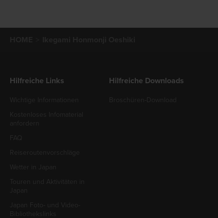
HOME
Ikegami Honmonji Oeshiki
Hilfreiche Links
Hilfreiche Downloads
Wichtige Informationen
Broschüren-Download
Kostenloses Infomaterial
anfordern
FAQ
Reiseroutenvorschläge
Wetter in Japan
Touren und Aktivitäten in
Japan
Japan Foto- und Video-
Bibliothekslinks