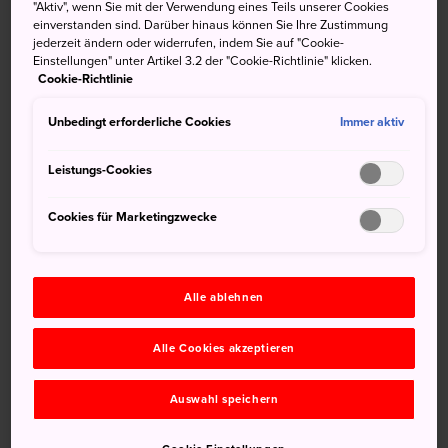
"Aktiv", wenn Sie mit der Verwendung eines Teils unserer Cookies
Oeshiki zum jährlichen Gedenken an den Tod von
einverstanden sind. Darüber hinaus können Sie Ihre Zustimmung
Nichiren statt, eine der symbolträchtigsten Figuren des
jederzeit ändern oder widerrufen, indem Sie auf "Cookie-
Einstellungen" unter Artikel 3.2 der "Cookie-Richtlinie" klicken.
Buddhismus in Japan.
Cookie-Richtlinie
Kurzinfo
Unbedingt erforderliche Cookies
Immer aktiv
Zu diesem Anlass machen sich 300.000 Besucher auf
Leistungs-Cookies
den Weg nach Ikegami Honmonji
Etwa 3.000 Teilnehmer tragen Laternen in einer Parade
Cookies für Marketingzwecke
vom Bahnhof zum Tempel
Anfahrt
Alle ablehnen
Der nächstgelegene Bahnhof heißt Ikegami, er befindet
Alle Cookies akzeptieren
sich an der Tokyu-Ikegami Line. Von dort aus ist der
Ikegami-Honmonji-Tempel 10 Minuten Fußweg entfernt.
Auswahl speichern
Eine der am meisten verehrten