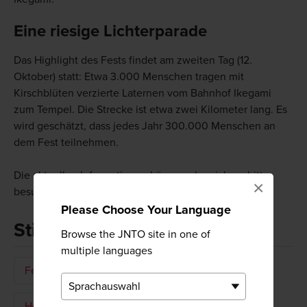
Eine riesige Lichterparade
Das Highlight des Fests findet am zweiten Tag (12.
Oktober) statt: Etwa 3.000 Menschen tragen mit
Kirschblüten verzierte Laternen vom Bahnhof Ikegami
zum Tempel. Die Strecke ist etwa zwei Kilometer lang. Es
wird geschätzt, dass jedes Jahr 300.000 Menschen an
dem Fest teilnehmen.
Die aktuellen Informationen können abweichen, bitte
×
besuchen Sie daher auch die offizielle Website
Please Choose Your Language
Stichworte
Browse the JNTO site in one of
multiple languages
Feste & Veranstaltungen
Lokales Fest
Herbst