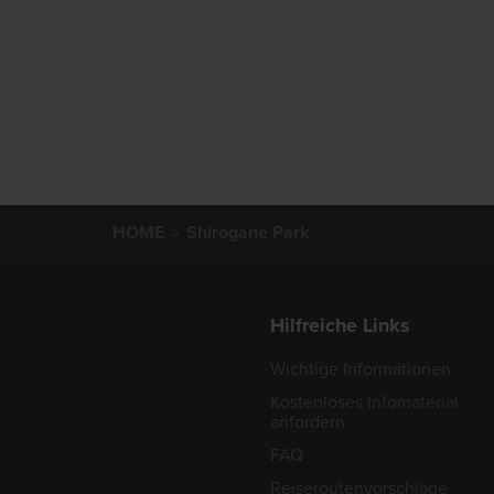
HOME
Shirogane Park
Hilfreiche Links
Wichtige Informationen
Kostenloses Infomaterial
anfordern
FAQ
Reiseroutenvorschläge