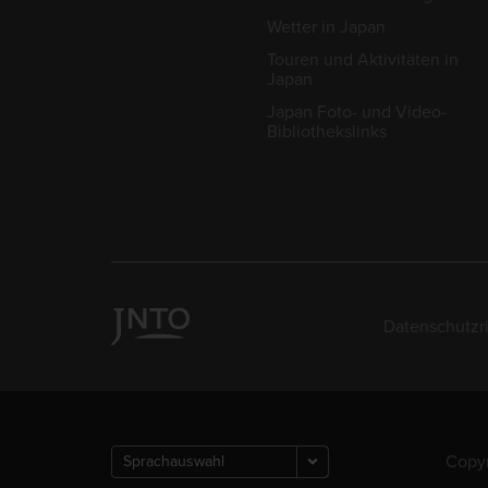
Wetter in Japan
Touren und Aktivitäten in
Japan
Japan Foto- und Video-
Bibliothekslinks
Datenschutzri
Copyr