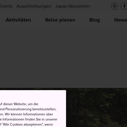
Events
Ausschreibungen
Japan-Newsletter
Aktivitäten
Reise planen
Blog
New
f dieser Website, um die
nd Personalisierung bereitzustellen,
en. Wir können Informationen über
 Informationen finden Sie in unserer
uf "Alle Cookies akzeptieren", wenn