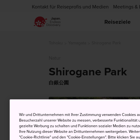
Kontakt für Reiseprofis und Medien
Meetings & 
Reiseziele
Tohoku
Yamagata
Shirogane Park
Natur
Shirogane Park
白銀公園
Wir und Drittunternehmen mit Ihrer Zustimmung verwenden Cookies au
Besucherzahl unserer Website zu messen, verbesserte Funktionalität u
gezielte Werbung zu schalten und Funktionen sozialer Medien zu nutz
Ihre Nutzung dieser Website an Drittunternehmen weitergeben. Weitere
"Cookie-Richtlinie" und den "Cookie-Einstellungen". Bitte klicken Sie a