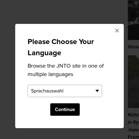
×
Please Choose Your
Ginz
Language
Browse the JNTO site in one of
multiple languages
Continue
Nütz
in Ky
Japa
Frem