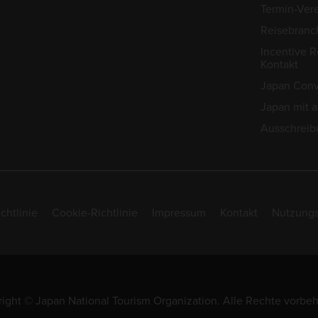
Termin-Ver
Reisebranc
Incentive R
Kontakt
Japan Conv
Japan mit 
Ausschreib
chtlinie
Cookie-Richtlinie
Impressum
Kontakt
Nutzung
ight © Japan National Tourism Organization. Alle Rechte vorbeh