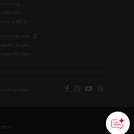
einbarung
he/Medien
eisen & MICE-
ention Bureau
anderen Augen
ungen/Tenders
sbedingungen
alten.