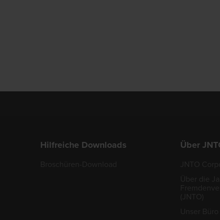
Hilfreiche Downloads
Über JNT
Broschüren-Download
JNTO Corpo
Über die J
Fremdenver
(JNTO)
Unser Büro 