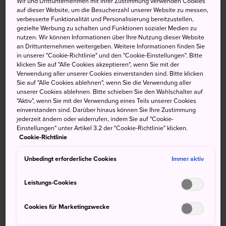
Wir und Drittunternehmen mit Ihrer Zustimmung verwenden Cookies
auf dieser Website, um die Besucherzahl unserer Website zu messen,
Sie sich von ihrer Müdigkeit. Die Onsen von Noboribetsu
verbesserte Funktionalität und Personalisierung bereitzustellen,
sind nicht nur für ihre Heilkraft, sondern auch für ihre
gezielte Werbung zu schalten und Funktionen sozialer Medien zu
Vielfalt bekannt. Quellwasser aus dem Jigokudani
nutzen. Wir können Informationen über Ihre Nutzung dieser Website
an Drittunternehmen weitergeben. Weitere Informationen finden Sie
(
Höllental
)
ergießt sich in natürliche Badebecken mit
in unserer "Cookie-Richtlinie" und den "Cookie-Einstellungen". Bitte
neun verschiedenen Wasserarten.
klicken Sie auf "Alle Cookies akzeptieren", wenn Sie mit der
Verwendung aller unserer Cookies einverstanden sind. Bitte klicken
Sie auf "Alle Cookies ablehnen", wenn Sie die Verwendung aller
unserer Cookies ablehnen. Bitte schieben Sie den Wahlschalter auf
"Aktiv", wenn Sie mit der Verwendung eines Teils unserer Cookies
Nicht verpassen
einverstanden sind. Darüber hinaus können Sie Ihre Zustimmung
jederzeit ändern oder widerrufen, indem Sie auf "Cookie-
Einstellungen" unter Artikel 3.2 der "Cookie-Richtlinie" klicken.
Tauchen Sie ein in das erfrischende, mit
Cookie-Richtlinie
Mineralien angereicherte Wasser
Unbedingt erforderliche Cookies
Immer aktiv
Einkaufen und Essen in einer historischen
Kurstadt
Leistungs-Cookies
Sehen Sie unheimliche Dampfschwaden aus
natürlichen Quellen aufsteigen
Cookies für Marketingzwecke