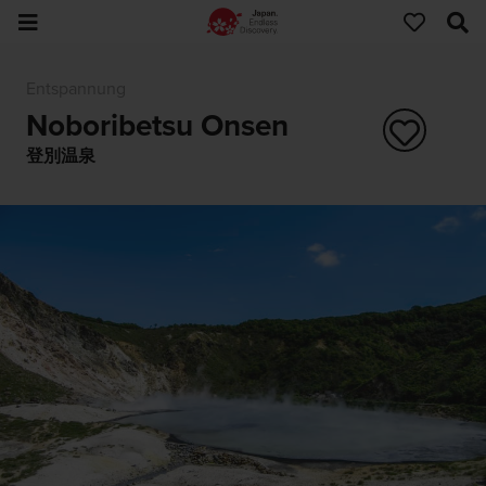
Entspannung
Noboribetsu Onsen
登別温泉