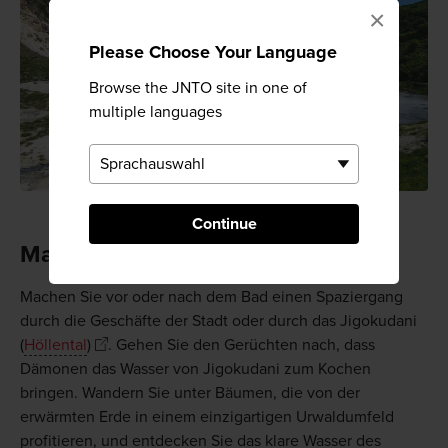
×
Please Choose Your Language
Browse the JNTO site in one of
multiple languages
Continue
Machen Sie einen Spaziergang
Machen Sie vor oder nach dem Bad einen Spaziergang
durch die Geschäfte der Stadt oder durch das Jigokudani
(
Höllental
)
. Gehen Sie den Gerüchten nach, dass
Dämonen das Wasser von Jigokudani zum Kochen
bringen. Wandern Sie unter Bäumen, die von der
erwärmten Erde in einem einzigartigen Urwaldumfeld
profitieren, und entdecken Sie das klare Wasser des